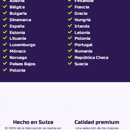
Austria
Finlandia
Seguridad máxima: flor
Bélgica
Francia
CBD 0,00% THC
Bulgaria
Grecia
Dinamarca
Hungría
garantizada
España
Irlanda
Estonia
Letonia
Cada lote de Amnesia Buddy Boo es analizado
Lituania
Polonia
por un laboratorio independiente que certifica:
Luxemburgo
Portugal
THC estrictamente nulo (0,00%)
Mónaco
Rumanía
Conformidad total con la legislación francesa
Noruega
República Checa
y europea
Países Bajos
Suecia
Consumo sereno en el día a día
Polonia
Dato importante:
La ausencia total de THC
reduce fuertemente el riesgo de test salivar
positivo.
Para saber más, consulte nuestra guía:
CBD y permiso de conducir: comprender la
normativa.
Hecho en Suiza
Calidad premium
El 100% de la fabricación se realiza en
Una selección de los mejores