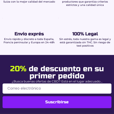
Aspecto premium &
Suiza con la mejor calidad del mercado
productores que garantiza criterios
estrictos y una calidad única
calidad indoor
francesa
Visualmente, la Amnesia impresiona por:
Envío exprés
100% Legal
Cogollos densos verde oliva
atravesados por
Envío rápido y discreto a toda España,
Sin estrés, toda nuestra gama es legal y
pistilos naranja vivo.
Francia peninsular y Europa en 24-48h
está garantizada sin THC. Sin riesgo de
Resina abundante
rica en tricomas
test positivos
brillantes.
Envasado al vacío
que preserva la frescura y
los terpenos.
20%
de descuento en su
Características de la
primer pedido
Amnesia CBD Buddy
¿Busca buenas ofertas de CBD? Está en el lugar adecuado…
Boo
Suscribirse
Nivel de CBD
15% (Energía suave & relajación)
Nivel de THC
0,00% garantizado