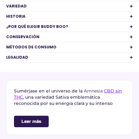
VARIEDAD
HISTORIA
¿POR QUÉ ELEGIR BUDDY BOO?
CONSERVACIÓN
MÉTODOS DE CONSUMO
LEGALIDAD
Sumérjase en el universo de la
Amnesia
CBD sin
THC
, una variedad Sativa emblemática
reconocida por su energía clara y su intenso
perfil aromático cítrico. Procedente de un
cultivo
interior premium en Francia
, esta
flor CBD sin THC
Leer más
asocia potencia aromática, riqueza en terpenos y
ausencia total de THC (0,00%)
para una
experiencia perfectamente conforme y serena