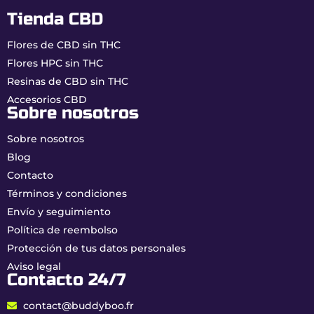
Tienda CBD
Tipo de
Sativa dominante (90% Sativa /
variedad
10% Índica)
Flores de CBD sin THC
Cultivo
Indoor premium – Francia
Flores HPC sin THC
Resinas de CBD sin THC
Perfil
Limón, pino, cítricos
Accesorios CBD
aromático
Sobre nosotros
Sobre nosotros
¿Por qué elegir Amnesia en
Blog
Buddy Boo?
Contacto
Perfil aromático intenso:
fiel a la leyenda
Términos y condiciones
Amnesia.
Envío y seguimiento
0,00% THC real:
máxima tranquilidad en el
día a día.
Política de reembolso
Calidad indoor francesa:
flores densas, ricas
Protección de tus datos personales
en tricomas.
Aviso legal
Contacto 24/7
¿Cómo consumir su
contact@buddyboo.fr