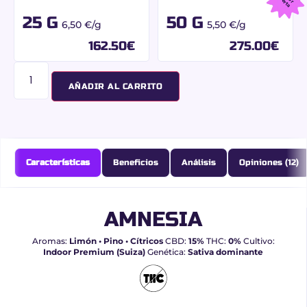
e
o
a
25 G
50 G
6,50 €/g
5,50 €/g
162.50
€
275.00
€
AÑADIR AL CARRITO
Características
Beneficios
Análisis
Opiniones (12)
AMNESIA
Aromas:
Limón • Pino • Cítricos
CBD:
15%
THC:
0%
Cultivo:
Indoor Premium (Suiza)
Genética:
Sativa dominante