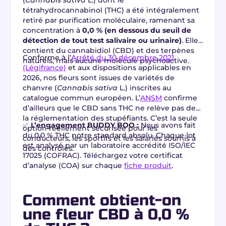
tétrahydrocannabinol (THC) a été intégralement
retiré par purification moléculaire, ramenant sa
concentration à
0,0 % (en dessous du seuil de
détection de tout test salivaire ou urinaire)
. Elle
contient du cannabidiol (CBD) et des terpènes
Conforme à l’
Arrêté du 30 décembre 2021
naturels, mais aucune molécule psychoactive.
(Légifrance)
et aux dispositions applicables en
2026, nos fleurs sont issues de variétés de
chanvre (
Cannabis sativa
L.) inscrites au
catalogue commun européen. L’
ANSM
confirme
d’ailleurs que le CBD sans THC ne relève pas de
la réglementation des stupéfiants. C’est la seule
✅
L’engagement BUDDY BOO :
Nous avons fait
option réellement sécurisée pour les
du 0,0 % THC notre standard absolu. Chaque lot
conducteurs, les sportifs et les salariés soumis à
est analysé par un laboratoire accrédité ISO/IEC
des contrôles.
17025 (COFRAC). Téléchargez votre certificat
d’analyse (COA) sur chaque
fiche produit
.
Comment obtient-on
une fleur CBD à 0,0 %