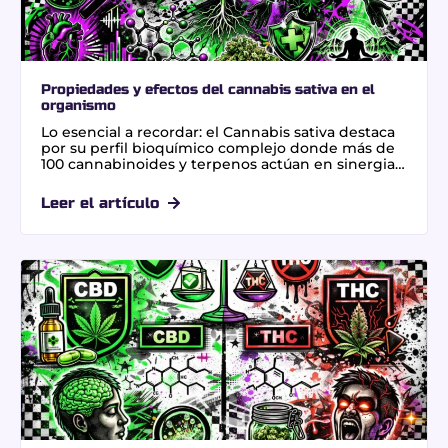
Propiedades y efectos del cannabis sativa en el
organismo
Lo esencial a recordar: el Cannabis sativa destaca
por su perfil bioquímico complejo donde más de
100 cannabinoides y terpenos actúan en sinergia
mediante el efecto séquito. Esta interacción
potencia los beneficios terapéuticos y modula la
Leer el artículo
experiencia sensorial. Un dato clave es su
capacidad de crecimiento, alcanzando hasta 7
metros de altura en condiciones óptimas de luz y
humedad.