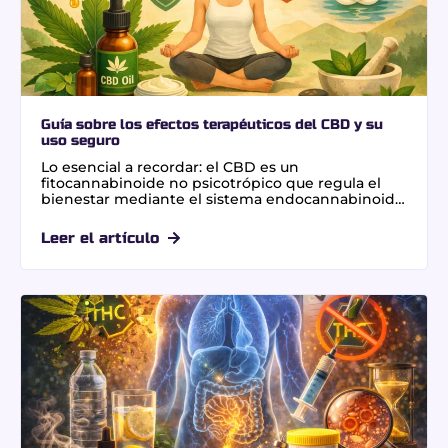
Guía sobre los efectos terapéuticos del CBD y su
uso seguro
Lo esencial a recordar: el CBD es un
fitocannabinoide no psicotrópico que regula el
bienestar mediante el sistema endocannabinoide
sin generar adicción. Su valor reside en la
capacidad para mitigar dolores crónicos y
Leer el artículo
ansiedad sin alterar la conciencia. Un dato clave es
que la OMS recomienda no superar los 70 mg
diarios para garantizar una administración segura y
eficaz.