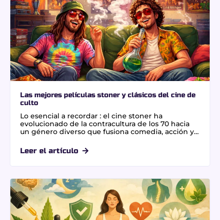
Las mejores películas stoner y clásicos del cine de
culto
Lo esencial a recordar : el cine stoner ha
evolucionado de la contracultura de los 70 hacia
un género diverso que fusiona comedia, acción y
crítica social. Esta cinematografía ofrece
una experiencia sensorial única mediante
Leer el artículo
estéticas psicodélicas y bandas sonoras icónicas. El
impacto es profundo, estableciendo arquetipos
culturales y estilos visuales que transformaron el
humor mainstream desde el debut de Up in
Smoke en 1978.