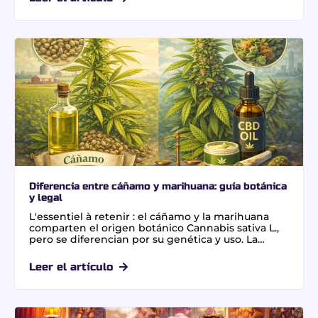
Para preservar las propiedades del producto hasta
24 meses, es crucial un almacenamiento
hermético protegido de los rayos UV. Garantiza tu
bienestar con flores de CBD sin THC de alta
calidad.
Diferencia entre cáñamo y marihuana: guía botánica
y legal
L'essentiel à retenir : el cáñamo y la marihuana
comparten el origen botánico Cannabis sativa L.,
pero se diferencian por su genética y uso. La
distinción clave es legal y química: el cáñamo
industrial debe contener menos del 0,3% de THC.
Leer el artículo
Esto garantiza beneficios industriales y
terapéuticos sin efectos psicoactivos. Un dato vital:
una hectárea de cáñamo absorbe más CO2 que un
bosque joven. Flores CBD sin THC