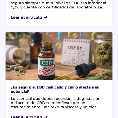
seguro siempre que su nivel de THC sea inferior al
0,2% y cuente con certificados de laboratorio. La
clave para ahorrar sin riesgo es elegir cultivos
greenhouse o formatos de gran volumen,
Leer el artículo
garantizando trazabilidad total y pureza mediante
extracciones limpias con CO2 para el bienestar
diario.
¿Es seguro el CBD caducado y cómo afecta a su
potencia?
Lo esencial que debes recordar: la degradación
del aceite de CBD se manifiesta por un
oscurecimiento, una textura viscosa y un olor
rancio. Este proceso químico transforma el CBD
en CBN, reduciendo su eficacia terapéutica inicial.
Leer el artículo