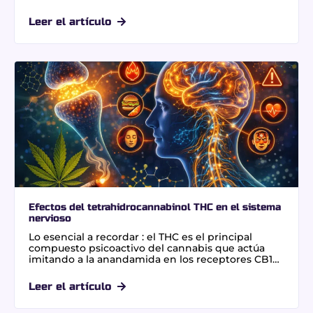
conexión divina. Esta práctica espiritual impulsó su
creatividad musical, especialmente con la
Leer el artículo
variedad landrace Lamb’s Bread. Un dato clave: su
fallecimiento se debió a un melanoma acral, sin
relación científica alguna con la planta.
Efectos del tetrahidrocannabinol THC en el sistema
nervioso
Lo esencial a recordar : el THC es el principal
compuesto psicoactivo del cannabis que actúa
imitando a la anandamida en los receptores CB1
del sistema nervioso. Su activación
permite aplicaciones terapéuticas clave en el
Leer el artículo
control del dolor crónico y náuseas, aunque
requiere supervisión médica para gestionar la