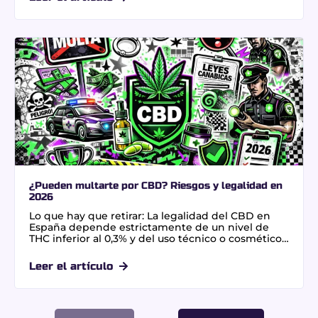
elegir variedades según el momento del día,
aunque la genética moderna revela que el perfil
de terpenos determina realmente el efecto final
en un 37%.
¿Pueden multarte por CBD? Riesgos y legalidad en
2026
Lo que hay que retirar: La legalidad del CBD en
España depende estrictamente de un nivel de
THC inferior al 0,3% y del uso técnico o cosmético.
El riesgo principal reside en los controles de
tráfico, donde cualquier traza de THC en saliva
Leer el artículo
conlleva multas de 1.000 € y la pérdida de 6
puntos, independientemente del origen legal del
producto.