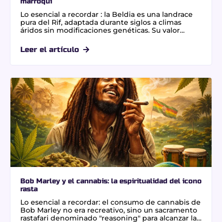
marroquí
Lo esencial a recordar : la Beldia es una landrace
pura del Rif, adaptada durante siglos a climas
áridos sin modificaciones genéticas. Su valor
radica en la autenticidad de su perfil aromático a
miel y madera, ofreciendo una relajación profunda
Leer el artículo
y natural. Esta genética única garantiza
una experiencia tradicional superior a los híbridos
modernos. Descubra la resina BELDIA.
Bob Marley y el cannabis: la espiritualidad del icono
rasta
Lo esencial a recordar: el consumo de cannabis de
Bob Marley no era recreativo, sino un sacramento
rastafari denominado "reasoning" para alcanzar la