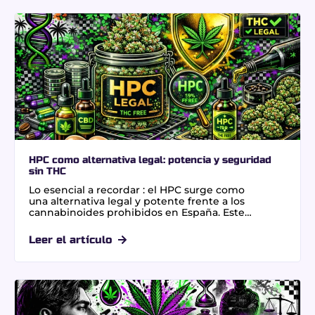
tolerancia biológica. Un dato relevante: su fórmula
C21H30O2 requiere calor para activarse mediante
la descarboxilación.
HPC como alternativa legal: potencia y seguridad
sin THC
Lo esencial a recordar : el HPC surge como
una alternativa legal y potente frente a los
cannabinoides prohibidos en España. Este
compuesto semisintético ofrece una relajación
física profunda y casi inmediata para usuarios
Leer el artículo
experimentados. Su valor diferencial radica en una
pureza certificada del 0,00 % de THC, garantizando
total seguridad jurídica y resultados negativos en
controles de tráfico.