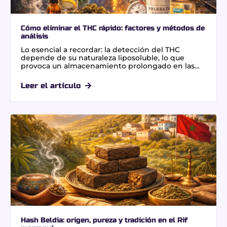
Cómo eliminar el THC rápido: factores y métodos de
análisis
Lo esencial a recordar: la detección del THC
depende de su naturaleza liposoluble, lo que
provoca un almacenamiento prolongado en las
células grasas y un reciclaje a través del ciclo
enterohepático. Esta dinámica biológica hace
Leer el artículo
imposible una eliminación inmediata, ya que el
metabolismo libera los residuos de forma
progresiva. Un dato clave: las pruebas capilares
pueden identificar un consumo durante un
período de hasta 90 días.
Hash Beldia: origen, pureza y tradición en el Rif