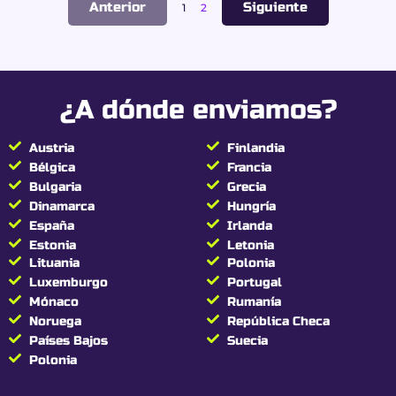
Anterior
Siguiente
1
2
¿A dónde enviamos?
Austria
Finlandia
Bélgica
Francia
Bulgaria
Grecia
Dinamarca
Hungría
España
Irlanda
Estonia
Letonia
Lituania
Polonia
Luxemburgo
Portugal
Mónaco
Rumanía
Noruega
República Checa
Países Bajos
Suecia
Polonia