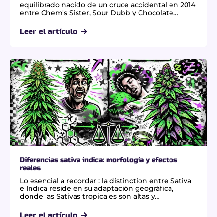
equilibrado nacido de un cruce accidental en 2014
entre Chem's Sister, Sour Dubb y Chocolate
Diesel. Su valor reside en una producción masiva
de resina y un perfil aromático complejo de pino y
Leer el artículo
combustible. Esta genética ofrece una relajación
profunda tras una euforia inicial, alcanzando hasta
un 30% de THC en su versión original o opciones
legales de CBD sin THC.
Diferencias sativa indica: morfología y efectos
reales
Lo esencial a recordar : la distinction entre Sativa
e Indica reside en su adaptación geográfica,
donde las Sativas tropicales son altas y
estimulantes, mientras las Indicas montañosas son
compactas y relajantes. Esta clasificación ayuda a
Leer el artículo