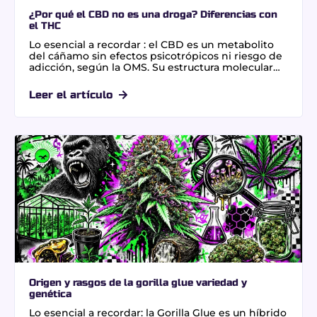
¿Por qué el CBD no es una droga? Diferencias con
el THC
Lo esencial a recordar : el CBD es un metabolito
del cáñamo sin efectos psicotrópicos ni riesgo de
adicción, según la OMS. Su estructura molecular
interactúa con el sistema endocannabinoide sin
alterar la conciencia, diferenciándose del THC. El
Leer el artículo
uso de productos certificados con menos del 0,3 %
de THC garantiza seguridad jurídica y bienestar
físico sin toxicidad ni pérdida de control cognitivo.
Origen y rasgos de la gorilla glue variedad y
genética
Lo esencial a recordar: la Gorilla Glue es un híbrido