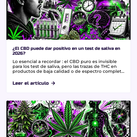
¿El CBD puede dar positivo en un test de saliva en
2026?
Lo esencial a recordar : el CBD puro es invisible
para los test de saliva, pero las trazas de THC en
productos de baja calidad o de espectro completo
pueden activar un positivo administrativo. Optar
por aceites aislados garantiza seguridad jurídica al
Leer el artículo
evitar niveles de THC superiores al umbral de 1 a
25 ng/mL detectado por los dispositivos policiales.