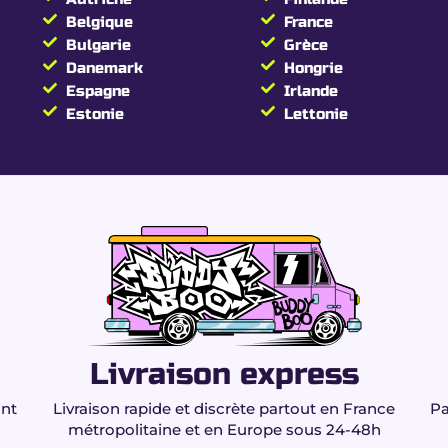
ualité indoor françai
Belgique
France
Bulgarie
Grèce
Danemark
Hongrie
nge vif.
Espagne
Irlande
.
Estonie
Lettonie
ur et terpènes.
de l’Amnesia CBD Budd
15 % (Énergie douce & détente)
0.00 % garanti
Sativa dominante (90 % Sativa / 10 % Indica)
Livraison express
Indoor premium – France
ant
Livraison rapide et discrète partout en France
Pa
Citron, pin, agrumes
métropolitaine et en Europe sous 24-48h