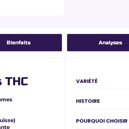
Bienfaits
Analyses
s THC
VARIÉTÉ
rumes
HISTOIRE
uisse)
POURQUOI CHOISIR
ante