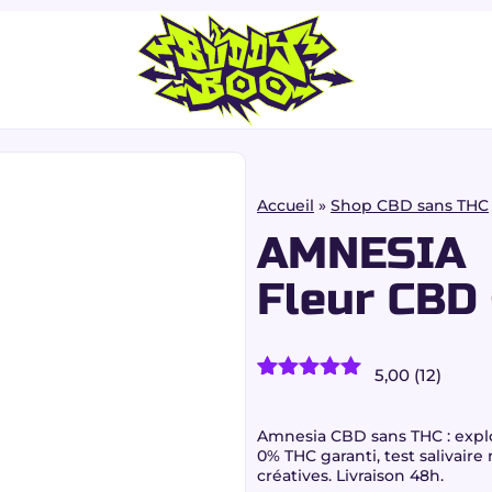
Accueil
»
Shop CBD sans THC
AMNESIA
Fleur CBD
5,00 (12)
12
avis client)
Noté
12
5.00
sur 5
basé sur
Amnesia CBD sans THC : expl
notations
0% THC garanti, test salivaire
client
créatives. Livraison 48h.