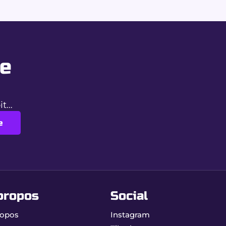
re
 ?
oit…
e
e. Profitez d’une livraison rapide et discrète
propos
Social
ropos
Instagram