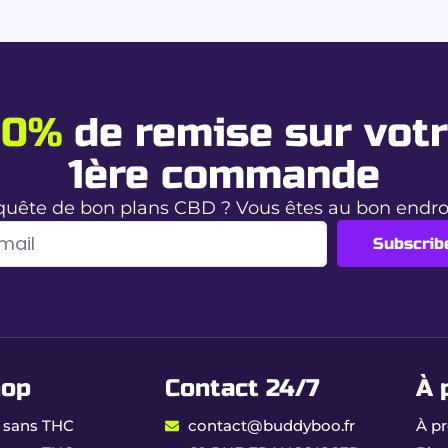
ia chez Buddy Boo ?
 Amnesia.
idien.
 en trichomes.
20%
de remise sur vot
r votre Amnesia CBD
1ère commande
quête de bon plans CBD ? Vous êtes au bon endr
s citronnés.
Subscrib
longée.
entre énergie mentale, plaisir aromatique et sécurité absolu
ythique en version légale.
hop
Contact 24/7
À 
 sans THC
contact@buddyboo.fr
À p