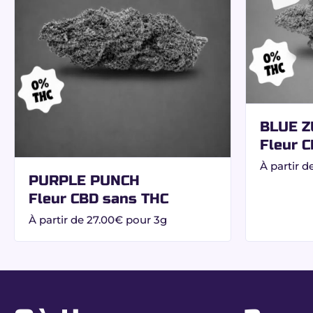
Stimulation douce :
favorise concentration, cré
Détente légère :
apaise les tensions sans pro
Énergie stable :
sans nervosité ni “crash” comm
C’est la variété idéale pour accompagner le travail, 
Sécurité maximale 
BLUE Z
Chaque lot d’Amnesia Buddy Boo est analysé par un 
Fleur 
À partir d
THC strictement nul (0.00%)
PURPLE PUNCH
Conformité totale à la législation française et
Consommation sereine au quotidien
Fleur CBD sans THC
À partir de
27.00
€
pour 3g
Bon à savoir :
L’absence totale de THC réduit fortem
Pour en savoir plus, consultez notre guide :
CBD et permis de conduire : comprendre la rég