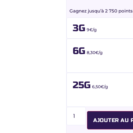
Gagnez jusqu’à 2 750 points
3G
9€/g
6G
8,30€/g
25G
6,50€/g
AJOUTER AU 