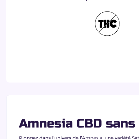
Amnesia CBD sans 
Plongez dans l’univers de l’
Amnesia
, une variété S