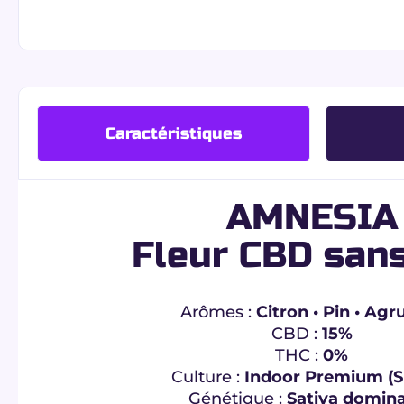
Caractéristiques
AMNESIA
Fleur CBD san
Arômes :
Citron • Pin • Ag
CBD :
15%
THC :
0%
Culture :
Indoor Premium (S
Génétique :
Sativa domin