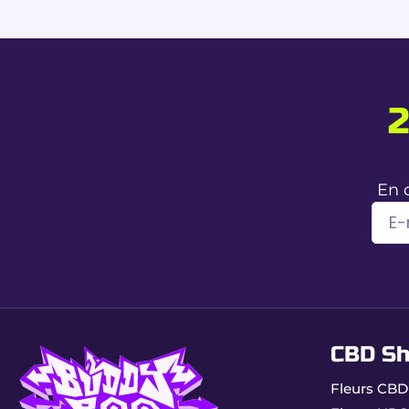
Pourquoi choisir l’Amnes
Profil aromatique intense :
fidèle à la légende
0.00% THC réel :
tranquillité maximale au quot
Qualité indoor française :
fleurs denses, riches
Comment consomme
En 
Infusion :
effets doux et durables.
Vaporisation :
restitution optimale des terpène
Préparations culinaires :
diffusion lente et pro
L’Amnesia CBD sans THC incarne l’équilibre parfait 
partout en France pour redécouvrir cette variété m
CBD S
Fleurs CBD