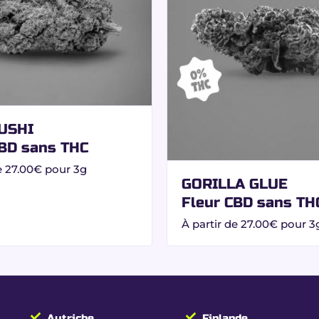
ativité et motivation.
voquer de somnolence.
e le café.
les études ou les activités artistiques tout en restant parfa
: fleur CBD 0.00% THC
USHI
laboratoire indépendant certifiant :
CBD sans THC
e
27.00
€
pour 3g
GORILLA GLUE
 européenne
Fleur CBD sans TH
À partir de
27.00
€
pour 3
ent le risque de test salivaire positif.
lementation
.
Autriche
Finlande