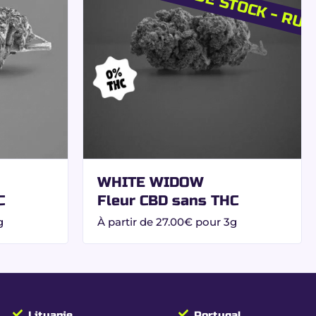
itement fonctionnel.
 garantie
WHITE WIDOW
C
Fleur CBD sans THC
g
À partir de
27.00
€
pour 3g
Lituanie
Portugal