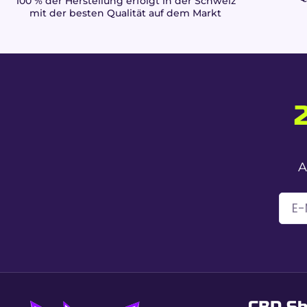
100 % der Herstellung erfolgt in der Schweiz
mit der besten Qualität auf dem Markt
Gesamtcannabinoide
THC
Profil
Textur
Aromen
A
Warum Beldia bei Buddy
CBD & HPC Potenz:
intensives Erlebnis der n
Echte 0,00 % THC:
maximale Sicherheit im Allt
Modernisierte marokkanische Authentizität:
Tr
Wie konsumierst du