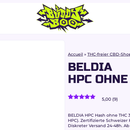
Accueil
»
THC-freier CBD-Sho
BELDIA
HPC OHNE
5,00 (9)
9
Kundenrezensionen)
Bewertet
9
mit
5.00
von 5,
BELDIA HPC Hash ohne THC 3
basierend
HPC). Zertifizierte Schweizer 
auf
Diskreter Versand 24-48h. Ab 