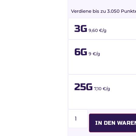
Kundenbewertungen
Verdiene bis zu 3.050 Punkt
3G
9,60 €/g
6G
9 €/g
25G
7,10 €/g
IN DEN WARE