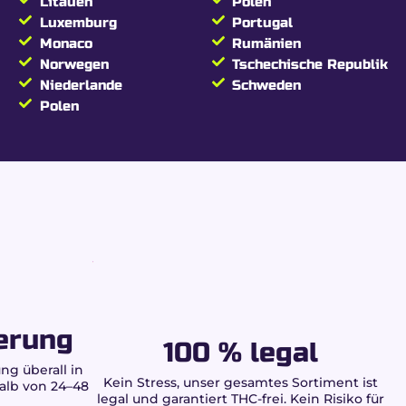
ualität von Buddy
Litauen
Polen
Luxemburg
Portugal
Monaco
Rumänien
Norwegen
Tschechische Republik
Niederlande
Schweden
ntiert:
Polen
zes
erung
100 % legal
ng überall in
Kein Stress, unser gesamtes Sortiment ist
alb von 24–48
legal und garantiert THC-frei. Kein Risiko für