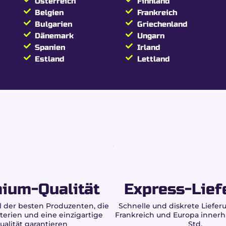
xtraktion & Premium-Q
Österreich
Finnland
Belgien
Frankreich
Bulgarien
Griechenland
Dänemark
Ungarn
Spanien
Irland
ellungsprozess, der Reinheit, Potenz und Authentizität gara
Estland
Lettland
ng von Cannabinoiden und Terpenen.
ge Eliminierung von THC.
0 % CBD und 15 % HPC.
chmeidige und formbare Textur.
, inspiriert vom Rif.
e Rückverfolgbarkeit.
 Beldia CBD & HPC Har
CBD & HPC Hash ohne THC
ium-Qualität
Express-Lief
20 %
 der besten Produzenten, die
Schnelle und diskrete Lieferu
terien und eine einzigartige
Frankreich und Europa innerh
ualität garantieren
Std.
15 %