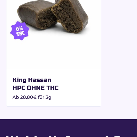
Mit
35 % Gesamtcannabinoiden
(20 % CBD + 15 % 
Mentale Stimulation und Konzentration:
perfek
Progressive körperliche Entspannung:
Gleichg
Stressreduktion:
Gefühl der Beruhigung ohne 
Hohe Potenz ohne THC:
intensives, aber voll
Maximale Sicherhei
Jede Charge Beldia Buddy Boo wird von einem unabh
THC strikt null (0,00%)
King Hassan
Vollständige Konformität mit französischer u
HPC OHNE THC
Kein Risiko eines positiven Speicheltests
Ab
28.80
€
für 3g
Gut zu wissen:
Die vollständige Abwesenheit von T
Erfahre mehr in unserem Leitfaden:
CBD-Harz und Tests: Was du wissen musst
.