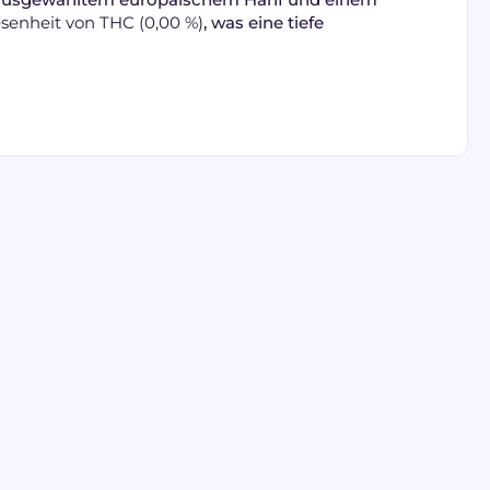
senheit von THC (0,00 %)
, was eine tiefe
zlichen, holzigen
 Aromaprofil:
inanz für