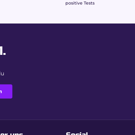
positive Tests
.
du
n