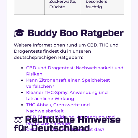
Zuckerwatte,
besonders
Früchte
fruchtig
🎓 Buddy Boo Ratgeber
Weitere Informationen rund um CBD, THC und
Drogentests findest du in unseren
deutschsprachigen Ratgebern:
CBD und Drogentest: Nachweisbarkeit und
Risiken
Kann Zitronensaft einen Speicheltest
verfälschen?
Kleaner THC-Spray: Anwendung und
tatsächliche Wirkung
THC-Abbau, Grenzwerte und
Nachweisbarkeit
⚖️ Rechtliche Hinweise
CBD Blüten: Wirkung, Anwendung und
rechtliche Hinweise
für Deutschland
CBD ohne THC: Was bedeutet das?