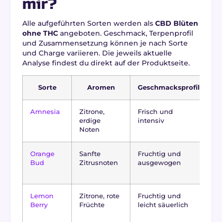
mir?
Alle aufgeführten Sorten werden als
CBD Blüten
ohne THC
angeboten. Geschmack, Terpenprofil
und Zusammensetzung können je nach Sorte
und Charge variieren. Die jeweils aktuelle
Analyse findest du direkt auf der Produktseite.
Sorte
Aromen
Geschmacksprofil
Amnesia
Zitrone,
Frisch und
Sa
erdige
intensiv
d
Noten
Orange
Sanfte
Fruchtig und
A
Bud
Zitrusnoten
ausgewogen
H
Lemon
Zitrone, rote
Fruchtig und
In
Berry
Früchte
leicht säuerlich
d