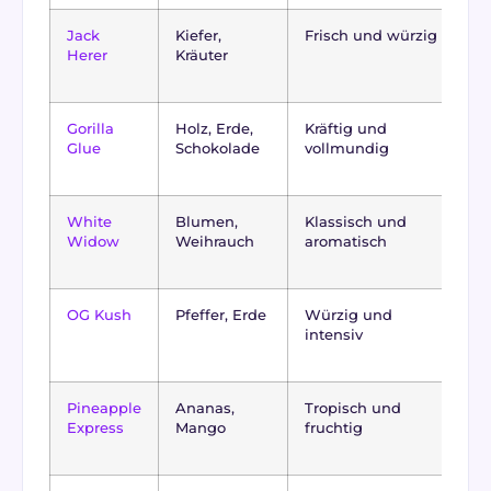
Jack
Kiefer,
Frisch und würzig
A
Herer
Kräuter
H
Gorilla
Holz, Erde,
Kräftig und
In
Glue
Schokolade
vollmundig
d
White
Blumen,
Klassisch und
Sa
Widow
Weihrauch
aromatisch
d
OG Kush
Pfeffer, Erde
Würzig und
In
intensiv
d
Pineapple
Ananas,
Tropisch und
Fr
Express
Mango
fruchtig
H