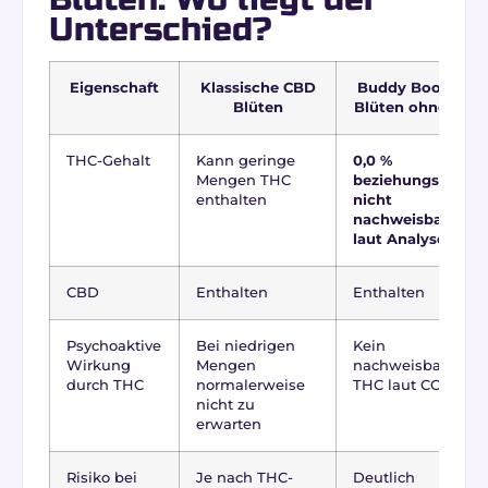
Unterschied?
Eigenschaft
Klassische CBD
Buddy Boo CBD
Blüten
Blüten ohne THC
THC-Gehalt
Kann geringe
0,0 %
Mengen THC
beziehungsweise
enthalten
nicht
nachweisbar
laut Analyse
CBD
Enthalten
Enthalten
Psychoaktive
Bei niedrigen
Kein
Wirkung
Mengen
nachweisbares
durch THC
normalerweise
THC laut COA
nicht zu
erwarten
Risiko bei
Je nach THC-
Deutlich