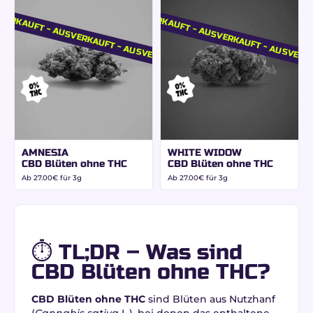
VERKAUFT - AUSVERKAUFT - AUSVERKAUFT
AUSVERKAUFT - AUSVERKAUFT - AUSVERK
AMNESIA
WHITE WIDOW
CBD Blüten ohne THC
CBD Blüten ohne THC
Ab
27.00
€
für 3g
Ab
27.00
€
für 3g
⏱️ TL;DR – Was sind
CBD Blüten ohne THC?
CBD Blüten ohne THC
sind Blüten aus Nutzhanf
(
Cannabis sativa
L.), bei denen das enthaltene