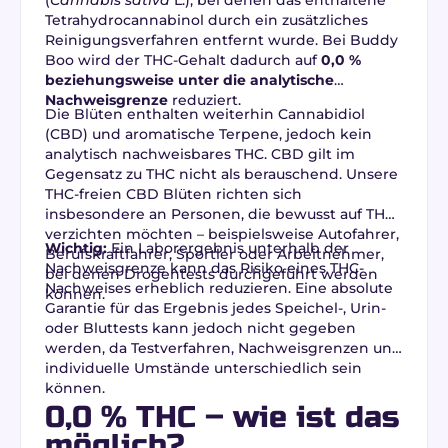
Tetrahydrocannabinol durch ein zusätzliches
Reinigungsverfahren entfernt wurde. Bei Buddy
Boo wird der THC-Gehalt dadurch auf
0,0 %
beziehungsweise unter die analytische
Nachweisgrenze
reduziert.
Die Blüten enthalten weiterhin Cannabidiol
(CBD) und aromatische Terpene, jedoch kein
analytisch nachweisbares THC. CBD gilt im
Gegensatz zu THC nicht als berauschend. Unsere
THC-freien CBD Blüten richten sich
insbesondere an Personen, die bewusst auf THC
verzichten möchten – beispielsweise Autofahrer,
Wichtig:
Ein Laborergebnis unterhalb der
Berufskraftfahrer, Sportler oder Arbeitnehmer,
Nachweisgrenze kann das Risiko eines THC-
bei denen Drogentests durchgeführt werden
Nachweises erheblich reduzieren. Eine absolute
können.
Garantie für das Ergebnis jedes Speichel-, Urin-
oder Bluttests kann jedoch nicht gegeben
werden, da Testverfahren, Nachweisgrenzen und
individuelle Umstände unterschiedlich sein
können.
0,0 % THC – wie ist das
möglich?