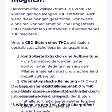
Herkömmliche Vollspektrum-CBD-Produkte
können geringe Mengen THC enthalten. Auch
wenn diese Mengen gesetzliche Grenzwerte
einhalten, können empfindliche Drogentests
unter bestimmten Umständen auf vorhandenes
THC reagieren.
Unsere
CBD Blüten ohne THC
durchlaufen
deshalb zusätzliche Verarbeitungsschritte:
Kontrollierte Extraktion und Aufbereitung
– die Cannabinoide werden unter
kontrollierten Bedingungen aus dem
Pflanzenmaterial gelöst und anschließend
gezielt aufbereitet.
Chromatografische Reinigung
– THC wird
Das Ergebnis sind
selektiv von den gewünschten
CBD Blüten mit 0,0 % THC
,
deren Cannabinoidprofil vor dem Verkauf durch
Bestandteilen getrennt. Anschließend wird
Laboranalysen kontrolliert wird.
das natürliche Aromaprofil der Blüten
mithilfe sorgfältig ausgewählter Terpene
🔍 Wie kann ich den THC-Gehalt überprüfen?
bewahrt beziehungsweise
wiederhergestellt.