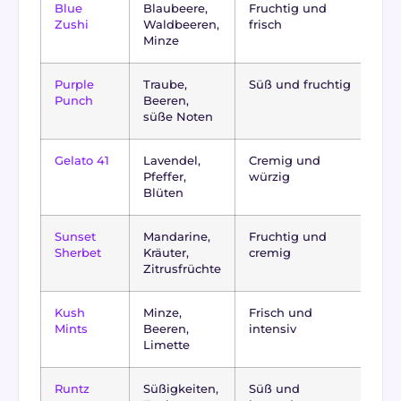
Blue
Blaubeere,
Fruchtig und
In
Zushi
Waldbeeren,
frisch
Minze
Purple
Traube,
Süß und fruchtig
In
Punch
Beeren,
d
süße Noten
Gelato 41
Lavendel,
Cremig und
In
Pfeffer,
würzig
d
Blüten
Sunset
Mandarine,
Fruchtig und
In
Sherbet
Kräuter,
cremig
Zitrusfrüchte
Kush
Minze,
Frisch und
In
Mints
Beeren,
intensiv
d
Limette
Runtz
Süßigkeiten,
Süß und
H