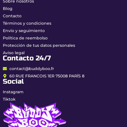
Análisis de laboratorio independiente (COA):
Sobre nosotros
trazabilidad completa.
Blog
Contacto
Características de la
Términos y condiciones
resina Beldia CBD y
Envío y seguimiento
HPC
Política de reembolso
Protección de tus datos personales
Tipo
Resina CBD y HPC sin THC
Aviso legal
Contacto 24/7
(Broad Spectrum)
CBD
20 %
contact@buddyboo.fr
60 RUE FRANCOIS 1ER 75008 PARÍS 8
HPC
15 %
Social
Cannabinoides
35 %
(Alta potencia)
Instagram
totales
Tiktok
THC
0.00 % garantizado
Perfil
Dominancia Sativa (80 % Sativa
/ 20 % Indica)