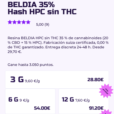
BELDIA 35%
Hash HPC sin THC
5,00 (9)
9
valoraciones de clientes)
Valorado
9
con
5.00
de
5 en base
Resina BELDIA HPC sin THC 35 % de cannabinoides (20
a
% CBD + 15 % HPC). Fabricación suiza certificada, 0,00 %
valoraciones
de THC garantizado. Entrega discreta 24-48 h. Desde
de
29,70 €.
clientes
Gane hasta 3.050 puntos.
3 G
28.80
€
9,60 €/g
M
á
s
v
e
n
d
id
o
6 G
12 G
9 €/g
7,60 €/g
54.00
€
91.20
€