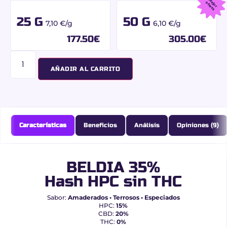
M
jo
r
f
e
r
t
e
o
a
25 G
50 G
7,10 €/g
6,10 €/g
177.50
€
305.00
€
AÑADIR AL CARRITO
Características
Beneficios
Análisis
Opiniones (9)
BELDIA 35%
Hash HPC sin THC
Sabor:
Amaderados • Terrosos • Especiados
HPC:
15%
CBD:
20%
THC:
0%