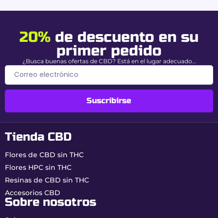
positivo en un control.
20%
de descuento en su
Extracción avanzada y
primer pedido
calidad premium
¿Busca buenas ofertas de CBD? Está en el lugar adecuado…
Buddy Boo
La resina Beldia se beneficia de un proceso de
fabricación riguroso que garantiza pureza,
Suscribirse
potencia y autenticidad:
Extracción CO₂ supercrítico:
recuperación
limpia de cannabinoides y terpenos.
Tienda CBD
Purificación por cromatografía:
eliminación
total del THC.
Flores de CBD sin THC
Enriquecimiento controlado:
integración de
Flores HPC sin THC
20 % de CBD y 15 % de HPC.
Resinas de CBD sin THC
Formulación con fibras de cáñamo:
textura
esponjosa, flexible y maleable.
Accesorios CBD
Sobre nosotros
Añadido de terpenos naturales:
fidelidad
aromática inspirada en el Rif.