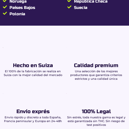
Relajación corporal progresiva:
equilibrio
Noruega
República Checa
entre energía y soltura.
Países Bajos
Suecia
Reducción del estrés:
sensación de calma
Polonia
sin pesadez.
Alta potencia sin THC:
experiencia intensa
pero totalmente legal.
Máxima seguridad:
resina 0.00 % THC
garantizado
Hecho en Suiza
Calidad premium
El 100% de la fabricación se realiza en
Una selección de los mejores
Cada lote de Beldia Buddy Boo se analiza en un
Suiza con la mejor calidad del mercado
productores que garantiza criterios
laboratorio independiente que certifica:
estrictos y una calidad única
THC estrictamente nulo (0,00%)
Conformidad total con la legislación francesa
y europea
Sin riesgo de test salival positivo
Envío exprés
100% Legal
Envío rápido y discreto a toda España,
Sin estrés, toda nuestra gama es legal y
Conviene saberlo:
La ausencia total de THC
Francia peninsular y Europa en 24-48h
está garantizada sin THC. Sin riesgo de
test positivos
reduce mucho el riesgo de un resultado