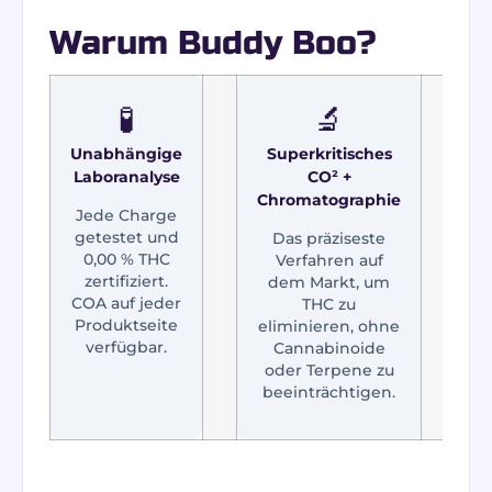
Warum Buddy Boo?
🧪
🔬
Unabhängige
Superkritisches
Laboranalyse
CO² +
Chromatographie
Jede Charge
getestet und
Das präziseste
0,00 % THC
Verfahren auf
zertifiziert.
dem Markt, um
COA auf jeder
THC zu
I
Produktseite
eliminieren, ohne
verfügbar.
Cannabinoide
oder Terpene zu
beeinträchtigen.