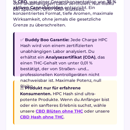
% CBD
, was einer Gesamtkonzentration von
35 %
vom unabhängigen Labor zertifiziert. Null Risiko
aktiven Cannabinoiden
entspricht. Ein
bei Speichel-, Urin- oder Bluttests.
konzentriertes Format, tiefe Aromen, maximale
Wirksamkeit, ohne jemals die gesetzliche
Grenze zu überschreiten.
✅
Buddy Boo Garantie:
Jede Charge HPC
Hash wird von einem zertifizierten
unabhängigen Labor analysiert. Du
erhältst ein
Analysezertifikat (COA)
, das
einen THC-Gehalt von unter 0,01 %
bestätigt, der von Straßen- und
professionellen Kontrollgeräten nicht
nachweisbar ist. Maximale Potenz, null
Risiko.
⚠️
Produkt nur für erfahrene
Konsumenten.
HPC Hash sind ultra-
potente Produkte. Wenn du Anfänger bist
oder ein sanfteres Erlebnis suchst, wähle
unsere
CBD Blüten ohne THC
oder unsere
CBD Hash ohne THC
.