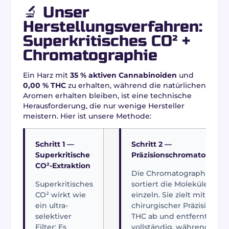
🔬 Unser
Herstellungsverfahren:
Superkritisches CO² +
Chromatographie
Ein Harz mit
35 % aktiven Cannabinoiden
und
0,00 % THC
zu erhalten, während die natürlichen
Aromen erhalten bleiben, ist eine technische
Herausforderung, die nur wenige Hersteller
meistern. Hier ist unsere Methode:
Schritt 1 —
Schritt 2 —
Superkritische
Präzisionschromatograph
CO²-Extraktion
Die Chromatographie
Superkritisches
sortiert die Moleküle
CO² wirkt wie
einzeln. Sie zielt mit
ein ultra-
chirurgischer Präzision auf
selektiver
THC ab und entfernt es
Filter: Es
vollständig, während HPC,