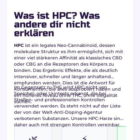
Was ist HPC? Was
andere dir nicht
erklären
HPC
ist ein legales Neo-Cannabinoid, dessen
molekulare Struktur es ihm ermöglicht, sich mit
einer viel stärkeren Affinität als klassisches CBD
oder CBG an die Rezeptoren des Körpers zu
binden. Das Ergebnis: Effekte, die als deutlich
intensiver, schneller und länger anhaltend
empfunden werden. Dies ist die Antwort für
Im Gegensatz zu THC wird HPC nicht von
Konsumenten, die alles ausprobiert haben und
Speichel- oder Urintests erkannt, die bei
ein höheres Niveau ohne THC, ohne Illegalität
Straßen- und professionellen Kontrollen
suchen.
verwendet werden. Es steht nicht auf der Liste
der von der Welt-Anti-Doping-Agentur
verbotenen Substanzen. Unsere HPC-Harze sind
daher auch mit strengen Kontrollen vereinbar.
🌿
⚡
