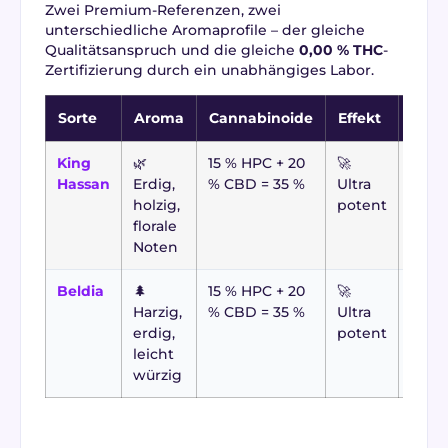
Zwei Premium-Referenzen, zwei
unterschiedliche Aromaprofile – der gleiche
Qualitätsanspruch und die gleiche
0,00 % THC
-
Zertifizierung durch ein unabhängiges Labor.
Sorte
Aroma
Cannabinoide
Effekt
Profi
King
🌿
15 % HPC + 20
🚀
Maro
Hassan
Erdig,
% CBD = 35 %
Ultra
Hasc
holzig,
potent
inter
florale
inten
Noten
Erleb
Beldia
🌲
15 % HPC + 20
🚀
Rohe
Harzig,
% CBD = 35 %
Ultra
auth
erdig,
potent
Noten
leicht
Ents
würzig