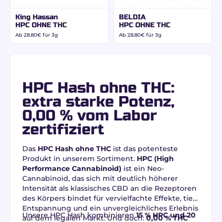
King Hassan
BELDIA
HPC OHNE THC
HPC OHNE THC
Ab
28.80
€
für 3g
Ab
28.80
€
für 3g
HPC Hash ohne THC:
extra starke Potenz,
0,00 % vom Labor
zertifiziert
Das
HPC Hash ohne THC
ist das potenteste
Produkt in unserem Sortiment.
HPC (High
Performance Cannabinoid)
ist ein Neo-
Cannabinoid, das sich mit deutlich höherer
Intensität als klassisches CBD an die Rezeptoren
des Körpers bindet für vervielfachte Effekte, tiefe
Entspannung und ein unvergleichliches Erlebnis
Unsere HPC Hash kombinieren
15 % HPC und 20
auf dem legalen Markt. Und doch:
0,00 % THC