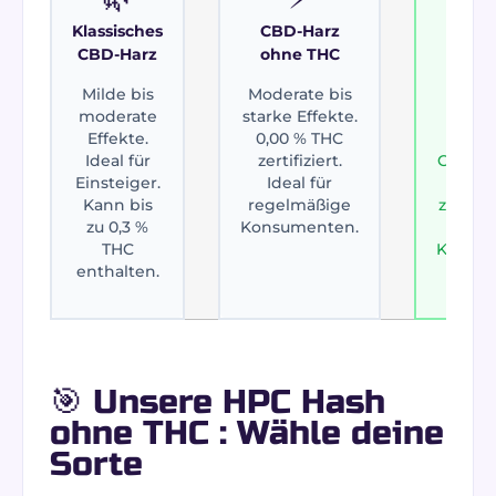
Klassisches
CBD-Harz
HPC-
CBD-Harz
ohne THC
ohne
Milde bis
Moderate bis
Extra 
moderate
starke Effekte.
Effekt
Effekte.
0,00 % THC
Ges
Ideal für
zertifiziert.
Cannab
Einsteiger.
Ideal für
0,00 
Kann bis
regelmäßige
zertifiz
zu 0,3 %
Konsumenten.
erfa
THC
Konsum
enthalten.
🎯 Unsere HPC Hash
ohne THC : Wähle deine
Sorte