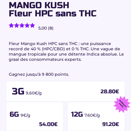
MANGO KUSH
Fleur HPC sans THC
5,00 (8)
8
avis client)
Noté
8
5.00
sur 5
basé sur
Fleur Mango Kush HPC sans THC : une puissance
notations
record de 40 % (HPC/CBD) et 0 % THC. Une vague de
client
mangue tropicale pour une détente Indica absolue. Le
graal des consommateurs experts.
Gagnez jusqu’à 9 800 points.
3G
28.80
€
9,60€/g
M
e
u
r
e
e
n
t
ille
v
e
6G
12G
9€/g
7.60€/g
54.00
€
91.20
€