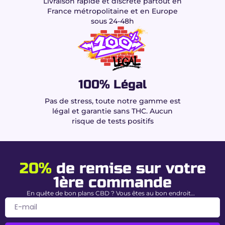
Livraison rapide et discrète partout en
produit
France métropolitaine et en Europe
sous 24-48h
Génétique
Indica dominante
(Mango Haze
x Hindu Kush)
CBD
15 %
HPC
25 %
100% Légal
THC
0.00 % garanti
Pas de stress, toute notre gamme est
légal et garantie sans THC. Aucun
Total
40 %
(Haute puissance)
risque de tests positifs
Cannabinoïdes
Saveurs
Mangue, Fruits exotiques, Pin &
Terreux
20%
de remise sur votre
Usage
Soirée / Relaxation intense
1ère commande
conseillé
En quête de bon plans CBD ? Vous êtes au bon endroit…
Pourquoi choisir la Mango
Kush HPC chez Buddy Boo ?