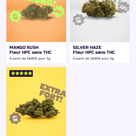
Cette fleur premium se distingue par l’équilibre
précis de ses cannabinoïdes :
CBD 15 % :
favorise l’apaisement global et la
relaxation mentale.
HPC 15 % :
procure un effet relaxant
puissant, rapide et durable.
MANGO KUSH
SILVER HAZE
Dominante Indica :
idéale pour le
Fleur HPC sans THC
Fleur HPC sans THC
relâchement musculaire et les fins de
À partir de
28.80
€
pour 3g
À partir de
28.80
€
pour 3g
journée calmes.
Résultat : une fleur parfaite pour les moments de
détente profonde, la récupération après une
journée intense ou les phases de repos, tout en
restant
100 % légale et sans THC
.
Un profil aromatique
fruité, sucré et
légèrement boisé
La Blueberry Gelato séduit immédiatement par