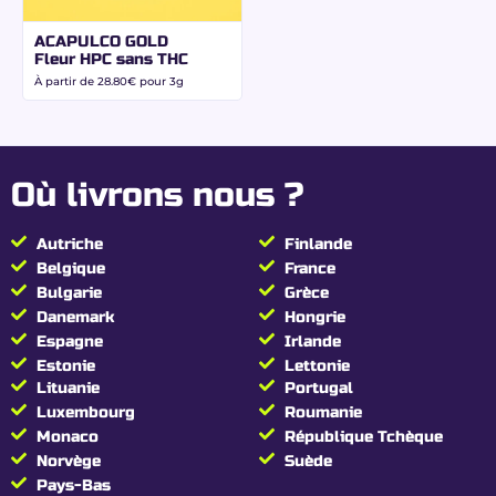
sa richesse sensorielle :
ACAPULCO GOLD
Notes de myrtille, mûre et raisin noir
Fleur HPC sans THC
rappelant les variétés fruitées old school.
À partir de
28.80
€
pour 3g
Douceur sucrée naturelle
sans excès ni
amertume.
Fond terreux et boisé
hérité des lignées
Kush.
Où livrons nous ?
Finale ronde et persistante
en bouche.
Aspect visuel premium
Autriche
Finlande
Belgique
France
& culture maîtrisée
Bulgarie
Grèce
Danemark
Hongrie
Chaque tête reflète une sélection rigoureuse :
Espagne
Irlande
Fleurs denses, riches en trichomes
et
Estonie
Lettonie
légèrement collantes.
Lituanie
Portugal
Structure compacte typique des génétiques
Luxembourg
Roumanie
Kush
.
Monaco
République Tchèque
Séchage et affinage contrôlés
pour
Norvège
Suède
préserver texture et arômes.
Pays-Bas