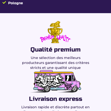
Pologne
Caractéristiques de la
fleur Blueberry Gelato
CBD & HPC
Type de
Fleur CBD & HPC sans THC
produit
Profil
Indica dominante (80 % Indica /
Qualité premium
génétique
20 % Sativa)
Une sélection des meilleurs
CBD
15 %
producteurs garantissant des critères
stricts et une qualité unique
HPC
15 %
THC
0.00 % garanti
Cannabinoïdes
30 %
(fleur puissante)
totaux
Livraison express
Arômes
Myrtille, épicés & sucré
Livraison rapide et discrète partout en