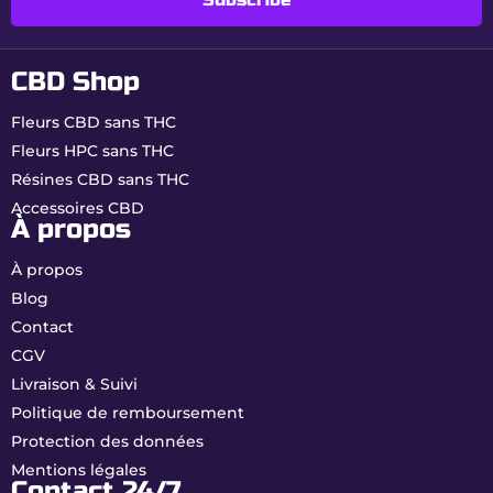
• Ne pas dépasser
50 mg de cannabinoïdes
par jour
.
• Éviter la conduite ou toute activité
CBD Shop
nécessitant une vigilance élevée après
consommation.
Fleurs CBD sans THC
• Conserver à l’abri de la lumière, de
l’humidité et hors de portée des enfants.
Fleurs HPC sans THC
Résines CBD sans THC
Accessoires CBD
Modes de
À propos
consommation
À propos
recommandés
Blog
Vaporisation :
méthode idéale pour
Contact
préserver arômes et cannabinoïdes.
CGV
Infusion avec corps gras :
diffusion
Livraison & Suivi
progressive des effets relaxants.
Politique de remboursement
Utilisation culinaire :
possible après
préparation adaptée.
Protection des données
Mentions légales
Gourmande, puissante et totalement sans THC,
Contact 24/7