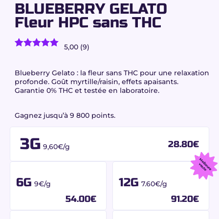
BLUEBERRY GELATO
Fleur HPC sans THC
5,00 (9)
9
avis client)
Noté
9
5.00
sur 5
basé sur
Blueberry Gelato : la fleur sans THC pour une relaxation
notations
profonde. Goût myrtille/raisin, effets apaisants.
client
Garantie 0% THC et testée en laboratoire.
Gagnez jusqu’à 9 800 points.
3G
28.80
€
9,60€/g
M
e
u
r
e
e
n
t
ille
v
e
6G
12G
9€/g
7.60€/g
54.00
€
91.20
€