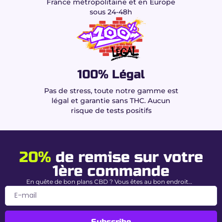
France métropolitaine et en Europe
Public
Consommateurs expérimentés
sous 24-48h
Pourquoi choisir la Blueberry
Gelato HPC chez Buddy Boo ?
Détente corporelle intense
grâce à la
100% Légal
dominante Indica.
Puissance équilibrée CBD + HPC
sans effet
Pas de stress, toute notre gamme est
psychotrope.
légal et garantie sans THC. Aucun
Sécurité maximale
avec un THC totalement
risque de tests positifs
absent.
Précautions de
20%
de remise sur votre
consommation
1ère commande
En quête de bon plans CBD ? Vous êtes au bon endroit…
Produit puissant réservé aux utilisateurs
expérimentés.
• Commencer par une faible dose puis
ajuster progressivement.
Subscribe