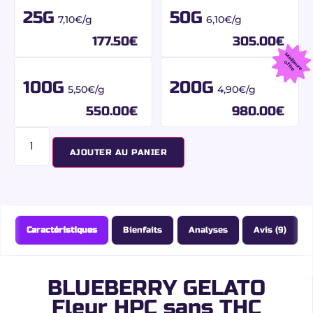
25G
50G
7,10€/g
6,10€/g
177.50
€
305.00
€
M
e
u
r
e
f
f
r
ille
o
e
100G
200G
5,50€/g
4,90€/g
550.00
€
980.00
€
AJOUTER AU PANIER
Caractéristiques
Bienfaits
Analyses
Avis (9)
BLUEBERRY GELATO
Fleur HPC sans THC