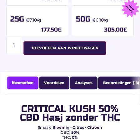
B
s
t
e
a
n
b
o
e
a
d
25G
50G
€7,10/g
€6,10/g
177.50
€
305.00
€
TOEVOEGEN AAN WINKELWAGEN
Kenmerken
Voordelen
Analyses
Beoordelingen (13)
CRITICAL KUSH 50%
CBD Hasj zonder THC
Smaak:
Bloemig • Citrus • Citroen
CBD:
50%
THC:
0%