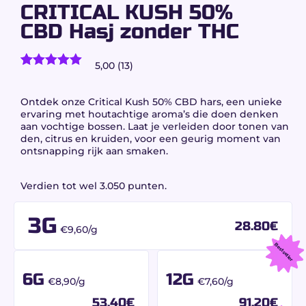
CRITICAL KUSH 50%
CBD Hasj zonder THC
5,00 (13)
13
klantbeoordelingen)
Gewaardeerd
13
5.00
op 5
gebaseerd
Ontdek onze
Critical Kush 50% CBD
hars, een unieke
op
klant
ervaring met houtachtige aroma’s die doen denken
waarderingen
aan vochtige bossen. Laat je verleiden door tonen van
den, citrus en kruiden, voor een geurig moment van
ontsnapping rijk aan smaken.
Verdien tot wel 3.050 punten.
3G
28.80
€
€9,60/g
Bestseller
6G
12G
€8,90/g
€7,60/g
53.40
€
91.20
€