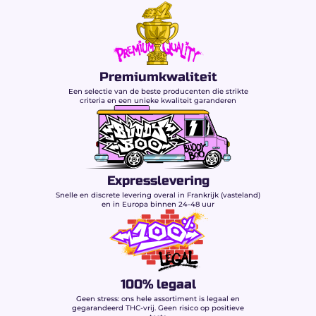
& premium zuiverheid
Buddy Boo
De Critical Kush 50% profiteert van een rigoureus
fabricageproces dat kracht en veiligheid
Premiumkwaliteit
garandeert:
Een selectie van de beste producenten die strikte
Superkritische CO₂-extractie:
zuivere
criteria en een unieke kwaliteit garanderen
terugwinning van cannabinoïden en
terpenen.
Zuivering door chromatografie:
volledige
eliminatie van THC.
Verrijking met pure CBD:
stabilisatie van het
Expresslevering
uitzonderlijke percentage van 50%.
Snelle en discrete levering overal in Frankrijk (vasteland)
Behoud van het brede spectrum:
behoud
en in Europa binnen 24-48 uur
van secundaire cannabinoïden en
natuurlijke terpenen.
Onafhankelijke laboratoriumanalyse (COA):
volledige traceerbaarheid.
100% legaal
Kenmerken van de
Geen stress: ons hele assortiment is legaal en
Critical Kush 50% CBD
gegarandeerd THC-vrij. Geen risico op positieve