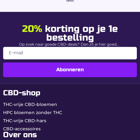
tests
hars
Type
CBD-hasj zonder THC (Broad
20%
korting op je 1e
Spectrum)
bestelling
CBD-
50% (Maximale ontspanning)
Op zoek naar goede CBD-deals? Dan zit je hier goed…
gehalte
THC-
0,00% gegarandeerd
gehalte
Abonneren
Profiel
Indica dominantie (≈ 80%)
Textuur
Dicht, kruimelig en harsachtig
CBD-shop
Aroma’s
Bloemig, Citrus & Citroen
THC-vrije CBD-bloemen
HPC bloemen zonder THC
Waarom kiezen voor de
THC-vrije CBD-hars
Critical Kush 50% bij Buddy
CBD-accessoires
Over ons
Boo?