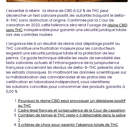
L’essentiel à retenir : la
résine de CBD à 0,3 % de THC peut
déclencher un test salivaire positif
, les autorités traquant le delta-
9-THC sans distinction d’origine. Confirmée par la Cour de
cassation en 2023, cette tolérance zéro rend l’usage de
résine CBD
indispensable pour garantir une sécurité juridique totale
sans THC
lors des contrôles routiers.
L’angoisse liée à un résultat de résine cbd dépistage positif au
THC constitue une frustration majeure pour les conducteurs
exigeant une sécurité juridique totale et la protection de leur
permis. Ce guide technique détaille les seuils de sensibilité des
tests salivaires actuels et l’intransigeance de la jurisprudence
française concernant les résidus de delta-9-THC présents dans
les extraits classiques. En maîtrisant les données scientifiques sur
la métabolisation des cannabinoïdes et les protocoles de
certification en laboratoire indépendant, vous identifierez
les
solutions concrètes pour consommer des produits garantis à
0,00 %
.
Pourquoi la résine CBD peut provoquer un dépistage positif
au THC
Cadre légal français et jurisprudence de la Cour de cassation
Combien de temps le THC reste-t-il détectable dans la salive
?
3 critères de choix pour garantir l’absence totale de THC