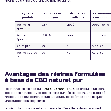
moins de six mois
garantit la fiabilité du lot
.
Type de
Taux de THC
Risque test
Recomman
produit
moyen
salivaire
tion condui
Résine Full
0.3%
Élevé
Déconseillé
Spectrum
Résine Broad
<0.05%
Faible
Prudence
Spectrum
Isolat pur
0%
Nul
Autorisé
Résine CBD 0%
0%
Nul
Autorisé
THC
Avantages des résines formulées
à base de CBD naturel pur
Les nouvelles résines ou
. Ces produits utilisent
Fleur CBD sans THC
des bases neutres avec des extraits purifiés. Ils offrent une stabilité
moléculaire aux conducteurs. Savourez les arômes sans risquer
une suspension de permis.
La
sécurité juridique est ici maximale
. Ces alternatives assurent