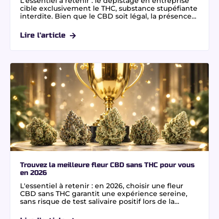
L'essentiel à retenir : le dépistage en entreprise
cible exclusivement le THC, substance stupéfiante
interdite. Bien que le CBD soit légal, la présence
de traces de THC jusqu'à 0,3 % peut déclencher un
test positif sanctionnable. Choisir des fleurs CBD
Lire l'article
sans THC et résines certifiées 0,0% THC en
laboratoire indépendant sécurise les salariés
occupant des postes à risque, car la loi ne tolère
aucun seuil d'imprégnation lors des contrôles.
Trouvez la meilleure fleur CBD sans THC pour vous
en 2026
L'essentiel à retenir : en 2026, choisir une fleur
CBD sans THC garantit une expérience sereine,
sans risque de test salivaire positif lors de la
conduite. Grâce à une culture indoor maîtrisée et
à notre extraction au CO2 supercritique combinée