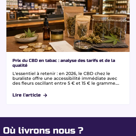
Prix du CBD en tabac : analyse des tarifs et de la
qualité
L'essentiel à retenir : en 2026, le CBD chez le
buraliste offre une accessibilité immédiate avec
des fleurs oscillant entre 5 € et 15 € le gramme.
Bien que plus onéreux que l'achat en ligne à
cause des charges fixes, ce réseau garantit une
Lire l'article
conformité stricte au taux de 0,3 % de THC. Pour
une alternative premium, privilégiez le CBD sans
THC.
Où livrons nous ?