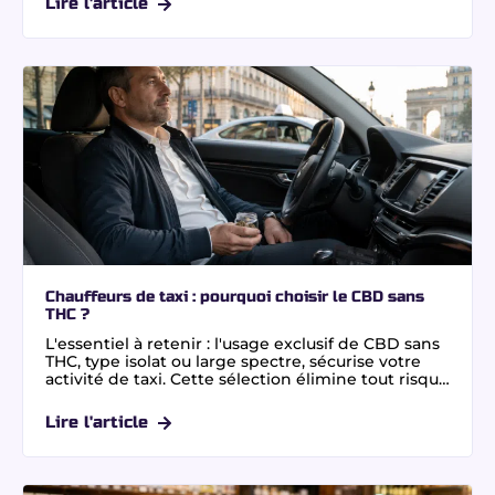
Lire l'article
à une chromatographie, garantissant un taux de
0,0% THC certifié par un laboratoire indépendant,
vous profitez de variétés premium comme la Blue
Zushi ou la Purple Punch, riches en terpènes. Pour
une consommation sereine et légale, privilégiez
une fleur CBD sans THC en toute confiance.
Chauffeurs de taxi : pourquoi choisir le CBD sans
THC ?
L'essentiel à retenir : l'usage exclusif de CBD sans
THC, type isolat ou large spectre, sécurise votre
activité de taxi. Cette sélection élimine tout risque
de test salivaire positif lors des contrôles routiers.
Bénéficiez d'une relaxation optimale sans
Lire l'article
altération de la vigilance. Vérifiez
systématiquement la mention ND (Non Détecté)
sur les certificats d'analyse indépendants.