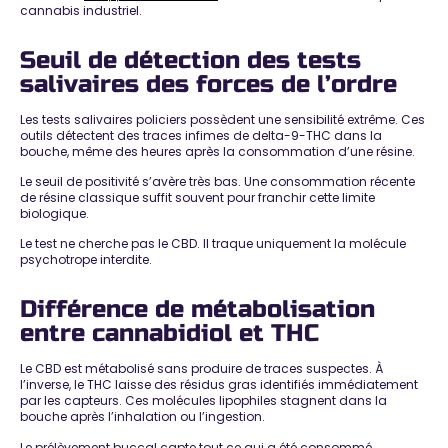
cannabis industriel
.
Seuil de détection des tests
salivaires des forces de l’ordre
Les tests salivaires policiers possèdent une
sensibilité extrême
. Ces
outils détectent des traces infimes de delta-9-THC dans la
bouche, même des heures après la consommation d’une résine.
Le
seuil de positivité s’avère très bas
. Une consommation récente
de résine classique suffit souvent pour franchir cette limite
biologique.
Le test ne cherche pas le CBD. Il
traque uniquement la molécule
psychotrope interdite
.
Différence de métabolisation
entre cannabidiol et THC
Le CBD est métabolisé sans produire de traces suspectes. À
l’inverse,
le THC laisse des résidus gras
identifiés immédiatement
par les capteurs. Ces molécules lipophiles stagnent dans la
bouche après l’inhalation ou l’ingestion.
Le prélèvement buccal capte tout ce qui a été consommé