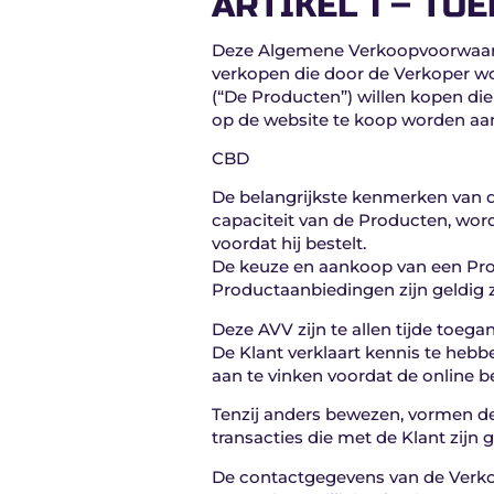
ARTIKEL 1 – TO
Deze Algemene Verkoopvoorwaarde
verkopen die door de Verkoper wor
(“De Producten”) willen kopen di
op de website te koop worden aa
CBD
De belangrijkste kenmerken van de
capaciteit van de Producten, wor
voordat hij bestelt.
De keuze en aankoop van een Prod
Productaanbiedingen zijn geldig zo
Deze AVV zijn te allen tijde toeg
De Klant verklaart kennis te he
aan te vinken voordat de online b
Tenzij anders bewezen, vormen de
transacties die met de Klant zijn 
De contactgegevens van de Verk