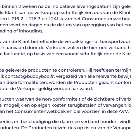
t binnen 2 weken na de indicatieve leveringsdatum zijn ge
e Klant, kan de verkoop op schriftelijk verzoek van de Kl
elen L 216-2, L 216-3 en L241-4 van het Consumentenwetboe
nnen veertien dagen na de datum van opzegging van het co
eding of inhouding.
k van de Klant betreffende de verpakkings- of transportvo
oren aanvaard door de Verkoper, zullen de hiermee verban
 facturatie, op basis van een vooraf schriftelijk door de Kla
 de geleverde producten te controleren. Hij heeft een termij
il: contact@buddyboo.fr, vergezeld van alle relevante bewi
 van deze formaliteiten, worden de Producten geacht conform
 door de Verkoper geldig worden aanvaard.
ducten waarvan de non-conformiteit of de zichtbare of ve
el mogelijk en op eigen kosten terugbetalen of vervangen,
 van het Consumentenwetboek en die voorzien in deze AVV.
n verlies en beschadiging die daarmee verband houden, vind
oducten. De Producten reizen dus op risico van de Verkoper,