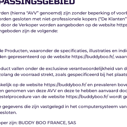
EPASSINGSGEBIED
n (hierna “AVV” genoemd) zijn zonder beperking of voorb
den gesloten met niet-professionele kopers (“De Klanten” o
e door de Verkoper worden aangeboden op de website https:
ngeboden zijn de volgende:
 Producten, waaronder de specificaties, illustraties en ind
den gepresenteerd op de website https://buddyboo.fr/, waa
uct vallen onder de exclusieve verantwoordelijkheid van d
lang de voorraad strekt, zoals gespecificeerd bij het plaats
ankelijk op de website https://buddyboo.fr/ en prevaleren b
bben genomen van deze AVV en deze te hebben aanvaard doo
estelprocedure van de website https://buddyboo.fr/ wordt ge
 gegevens die zijn vastgelegd in het computersysteem van 
gesloten.
oper zijn: BUDDY BOO FRANCE, SAS