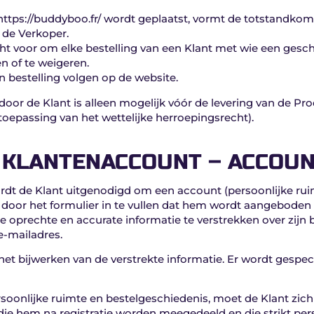
 https://buddyboo.fr/ wordt geplaatst, vormt de totstandko
 de Verkoper.
t voor om elke bestelling van een Klant met wie een geschi
n of te weigeren.
n bestelling volgen op de website.
 door de Klant is alleen mogelijk vóór de levering van de 
 toepassing van het wettelijke herroepingsrecht).
– KLANTENACCOUNT – ACCOU
ordt de Klant uitgenodigd om een account (persoonlijke ru
en door het formulier in te vullen dat hem wordt aangebode
toe oprechte en accurate informatie te verstrekken over zijn b
e-mailadres.
het bijwerken van de verstrekte informatie. Er wordt gespeci
rsoonlijke ruimte en bestelgeschiedenis, moet de Klant zich 
 hem na registratie worden meegedeeld en die strikt persoo