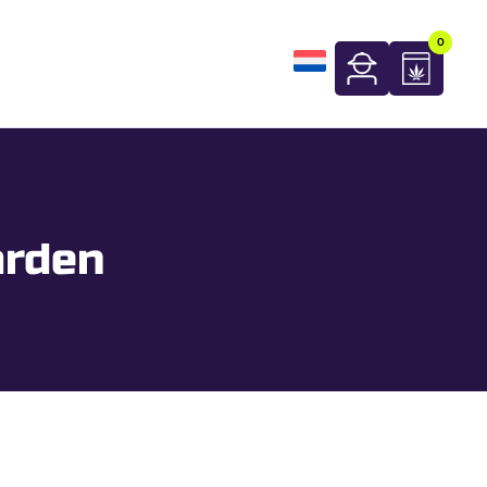
0
arden