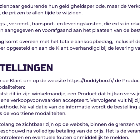
herzienbaar gedurende hun geldigheidsperiode, maar de Verk
e prijzen te allen tijde te wijzigen.
ngs-, verzend-, transport- en leveringskosten, die extra in 
jn aangegeven en voorafgaand aan het plaatsen van de beste
ng komt overeen met het totale aankoopbedrag, inclusief d
er opgesteld en aan de Klant overhandigd bij de levering v
STELLINGEN
n de Klant om op de website https://buddyboo.fr/ de Producte
daliteiten:
tst dit in zijn winkelmandje, een Product dat hij kan verwijd
ene verkoopvoorwaarden accepteert. Vervolgens vult hij zijn 
ethode. Na validatie van de informatie wordt de bestelling 
s de voorziene modaliteiten.
olang ze zichtbaar zijn op de website, binnen de grenzen v
eschouwd na volledige betaling van de prijs. Het is de ver
controleren en eventuele fouten onmiddellijk te melden.