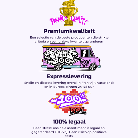
Goed om te weten:
De totale afwezigheid
van THC vermindert het risico op een
positieve speekseltest aanzienlijk.
Premiumkwaliteit
Een selectie van de beste producenten die strikte
Premium uiterlijk &
criteria en een unieke kwaliteit garanderen
Zwitserse indoor
kwaliteit
Visueel valt White Widow op door:
Expresslevering
Dichte, lichtgroene toppen
volledig bedekt
Snelle en discrete levering overal in Frankrijk (vasteland)
met kristalwitte trichomen.
en in Europa binnen 24-48 uur
Overvloedige hars
als teken van een hoge
terpeenrijkdom.
Optimale verpakking
die versheid, textuur
en aromatische intensiteit behoudt.
100% legaal
Kenmerken van White
Geen stress: ons hele assortiment is legaal en
gegarandeerd THC-vrij. Geen risico op positieve
Widow CBD Buddy Boo
tests