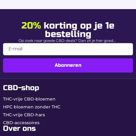
CBD-gehalte
15% (Balans energie &
ontspanning)
20%
korting op je 1e
bestelling
THC-gehalte
0,0% gegarandeerd
Op zoek naar goede CBD-deals? Dan zit je hier goed…
Type
Evenwichtige hybride (50% Sativa
variëteit
/ 50% Indica)
Teelt
Indoor premium – Zwitserland
Abonneren
Aromaprofiel
Den, Citroen & Fruitig
CBD-shop
Waarom kiezen voor White
Widow bij Buddy Boo?
THC-vrije CBD-bloemen
HPC bloemen zonder THC
Legendarische variëteit:
een wereldwijde
THC-vrije CBD-hars
referentie in legale cannabis.
Echt 0,00% THC:
maximale veiligheid voor
CBD-accessoires
Over ons
dagelijks gebruik.
Zwitserse indoor kwaliteit:
bloemen rijk aan