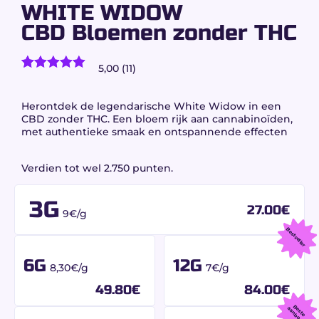
WHITE WIDOW
CBD Bloemen zonder THC
5,00 (11)
klantbeoordelingen)
Gewaardeerd
11
5.00
op 5
gebaseerd
Herontdek de legendarische White Widow in een
op
klant
CBD zonder THC. Een bloem rijk aan cannabinoïden,
waarderingen
met authentieke smaak en ontspannende effecten
Verdien tot wel 2.750 punten.
3G
27.00
€
9€/g
Bestseller
6G
12G
8,30€/g
7€/g
49.80
€
84.00
€
B
s
t
e
a
n
b
o
e
a
d