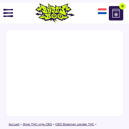
0
Accueil
»
Shop THC-vrije CBD
»
CBD Bloemen zonder THC
»