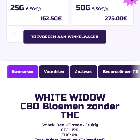
25G
50G
6,50€/g
5,50€/g
162.50
€
275.00
€
TOEVOEGEN AAN WINKELWAGEN
Kenmerken
Voordelen
Analyses
Beoordelingen (11)
WHITE WIDOW
CBD Bloemen zonder
THC
Smaak:
Den • Citroen • Fruitig
CBD:
15%
THC:
0%
Teelt:
Indoor Premium (Zwitserland)