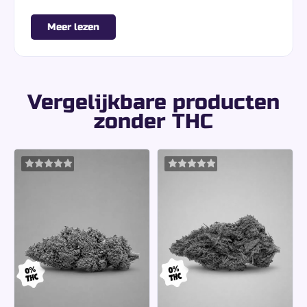
witte trichomen die doet denken aan een
sneeuwsluier. Afkomstig uit een
premium indoor
Meer lezen
teelt in Zwitserland
, combineert deze
CBD
Bloemen zonder THC
uitzonderlijke puurheid,
aromatische rijkdom en
volledige afwezigheid
van THC (0.00%)
voor een perfect veilige en
dagelijkse, conforme ervaring.
Vergelijkbare producten
White Widow CBD,
zonder THC
mythische genetica
met krachtige aroma’s
Als wereldicoon van cannabis sinds de jaren 90
verleidt White Widow met een diep en
gebalanceerd sensorisch profiel:
Hout- en dennennoten:
gedomineerd door
pineen en caryofylleen voor een intense
aardse basis.
Toetsen van citrus en kruiden:
dankzij
limoneen, met een levendige, licht
peperige frisheid.