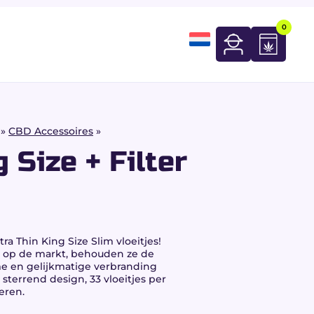
0
»
CBD Accessoires
»
 Size + Filter
tra Thin King Size Slim
vloeitjes!
 op de markt, behouden ze de
me en gelijkmatige verbranding
, sterrend design, 33 vloeitjes per
eren.