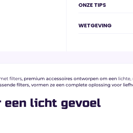
ONZE TIPS
WETGEVING
met filters
, premium accessoires ontworpen om een
lichte
ssende filters, vormen ze een complete oplossing voor lie
 een licht gevoel
t focus op finesse en kwaliteit:
e verbranding.