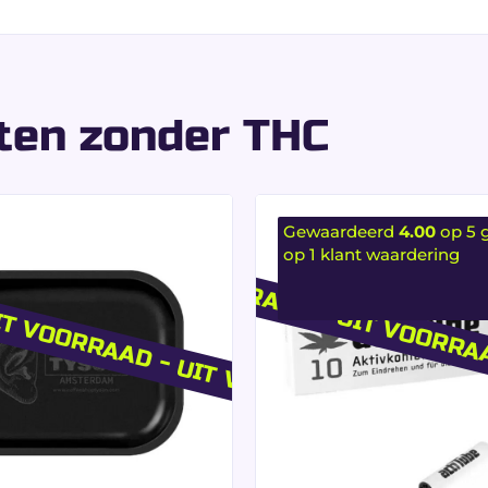
ij elk gebruik.
nder overmatig scheuren.
ende en verfijnde rolervaring
.
maat met filters inbeg
cten zonder THC
pieren filters:
 gewaardeerd door gebruikers.
Gewaardeerd
4.00
op 5 
lossing.
op
1
klant waardering
IT VOORRAAD - UIT VOORRAAD
UIT VOORRAAD - UIT VOORRA
 geoptimaliseerde opslag.
emakkelijken met behoud van een
premium esthetische sa
t de aroma’s van de gebruikte planten optimaal en zorgt v
professionele presenta