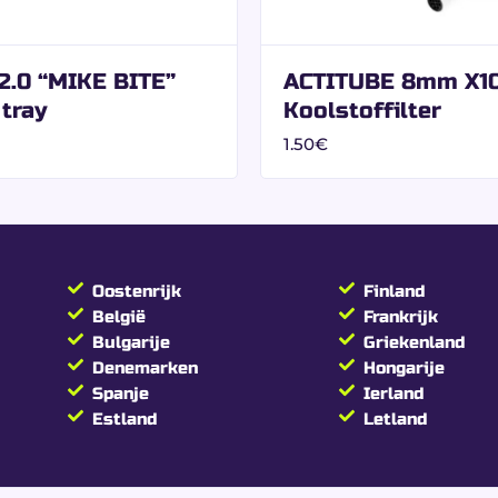
iteert dit model van een ontwerp bedoeld voor gespecialiseer
2.0 “MIKE BITE”
ACTITUBE 8mm X1
 tray
Koolstoffilter
 en professionele verkoop.
1.50
€
S King Size Slim + fil
 Slim vloeitjes met filters
Oostenrijk
Finland
(Ultra Thin)
België
Frankrijk
Bulgarije
Griekenland
e Slim standaard
Denemarken
Hongarije
Spanje
Ierland
nde papieren filters inbegrepen
Estland
Letland
ig en gelijkmatig