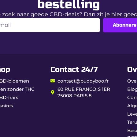
bestelling
 zoek naar goede CBD-deals? Dan zit je hier go
 vloeitjes met filters bieden een premium rolervaring, ideaa
Abonnere
hop
Contact 24/7
Ov
 CBD-bloemen
contact@buddyboo.fr
Ove
en zonder THC
60 RUE FRANCOIS 1ER
Blo
75008 PARIS 8
CBD-hars
Con
soires
Alg
Leve
Ter
Bes
per