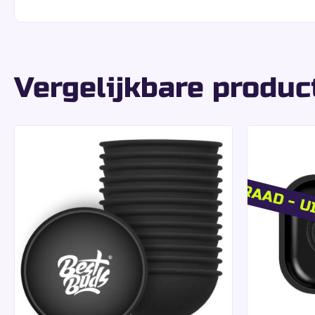
Uniforme snede:
precieze en gelijkmatige rol b
Stabiele structuur:
gemakkelijke hantering zo
Een ideale keuze voor wie op zoek is naar een
vloei
King Size Slim for
Vergelijkbare produ
Elk pakje bevat zowel de vloeitjes als bijpassende pa
King Size Slim afmetingen:
standaard formaat
Filters inbegrepen:
complete gebruiksklare op
UIT VOORRAAD - U
Gecoördineerde presentatie:
gebruiksgemak en
Een set ontworpen om je voorbereidingen te verg
Goed om te weten:
Het ultradunne papier behoud
VIBES kwaliteit & 