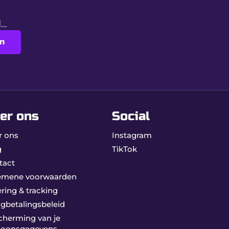
ed…
l voor liefhebbers van kwaliteitsaccessoires.
n
er ons
Social
r ons
Instagram
g
TikTok
tact
emene voorwaarden
ring & tracking
ugbetalingsbeleid
cherming van je
soonsgegevens