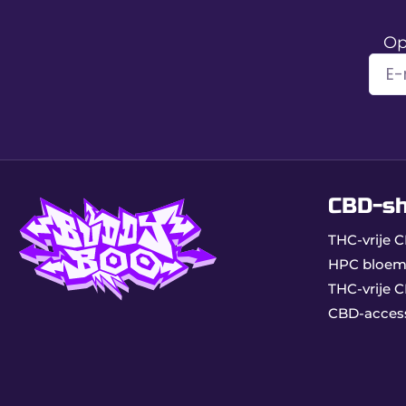
Product gereserveerd voor volwassenen.
Bewaren op een droge en schone plaats.
Op
Licht, precies en compleet, de VIBES King Size Slim
CBD-s
THC-vrije
HPC bloem
THC-vrije 
CBD-acces