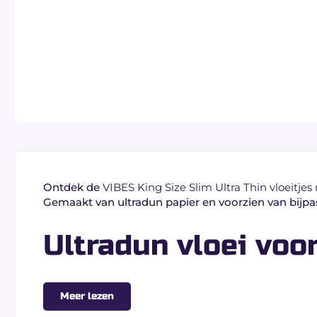
Ontdek de
VIBES King Size Slim Ultra Thin vloeitjes 
Gemaakt van ultradun papier en voorzien van bijpa
Ultradun vloei voor
De VIBES King Size Slim vloeitjes zijn ontworpen me
Meer lezen
Ultra thin papier:
lichte textuur en regelmatig