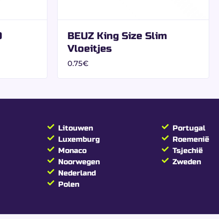
de distributie:
0
BEUZ King Size Slim
Vloeitjes
0.75
€
ters vloeitjes
Litouwen
Portugal
Luxemburg
Roemenië
Monaco
Tsjechië
Noorwegen
Zweden
Nederland
Polen