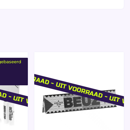
repen
gebaseerd
AD - UIT VOORRAAD
UIT VOORRAAD - UIT VOORRAAD - UIT 
menhang
.
oor een gelijkmatige verbranding.
tie