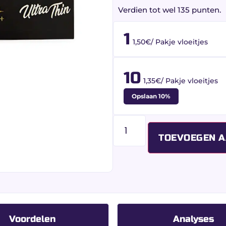
Verdien tot wel 135 punten.
1
1,50€/ Pakje vloeitjes
10
1,35€/ Pakje vloeitjes
Opslaan 10%
TOEVOEGEN 
Voordelen
Analyses