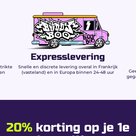
an toegestane planten en kruiden
 King Size Slim vloeitjes?
ste verbranding.
lossing.
Expresslevering
voor dagelijks gebruik.
trikte
Snelle en discrete levering overal in Frankrijk
Gee
ren
(vasteland) en in Europa binnen 24-48 uur
gega
 een optimale rol.
tevigheid en regelmatige trek.
 van het papier te behouden.
len & conformiteit
20%
korting op je 1e
en kruiden toegestaan door de wetgeving.