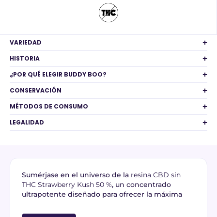
VARIEDAD
HISTORIA
¿POR QUÉ ELEGIR BUDDY BOO?
CONSERVACIÓN
MÉTODOS DE CONSUMO
LEGALIDAD
Sumérjase en el universo de la
resina CBD sin
THC Strawberry Kush 50 %
, un concentrado
ultrapotente diseñado para ofrecer la máxima
relajación garantizando una
ausencia total de THC
(0,00 %)
. Procedente de cáñamo europeo