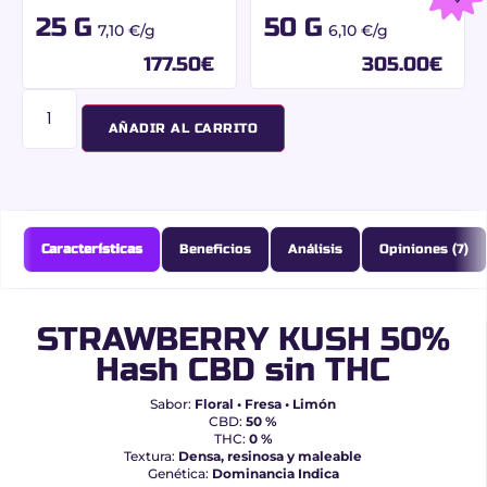
25 G
50 G
7,10 €/g
6,10 €/g
177.50
€
305.00
€
AÑADIR AL CARRITO
Características
Beneficios
Análisis
Opiniones (7)
STRAWBERRY KUSH 50%
Hash CBD sin THC
Sabor:
Floral • Fresa • Limón
CBD:
50 %
THC:
0 %
Textura:
Densa, resinosa y maleable
Genética:
Dominancia Indica