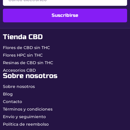
Tipo
Resina CBD sin THC (Broad
Spectrum)
Suscribirse
Nivel de
50 % (Potencia máxima)
CBD
Nivel de
0,00% garantizado
Tienda CBD
THC
Flores de CBD sin THC
Perfil
Dominancia Indica
Flores HPC sin THC
Resinas de CBD sin THC
Textura
Densa, resinosa y maleable
Accesorios CBD
Sobre nosotros
Aromas
Floral, fresa y limón
Sobre nosotros
¿Por qué elegir Strawberry
Blog
Kush 50 % en Buddy Boo?
Contacto
Términos y condiciones
Concentración extrema:
50 % de CBD para
una relajación máxima.
Envío y seguimiento
0,00 % THC real:
seguridad total en el día a
Política de reembolso
día.