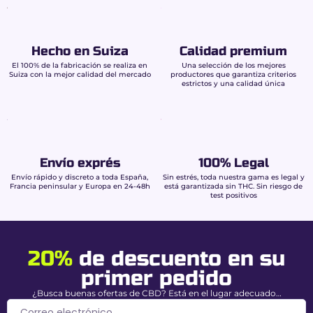
Buddy Boo
La Strawberry Kush 50 % se beneficia de un
proceso de fabricación riguroso que garantiza
Hecho en Suiza
Calidad premium
pureza y potencia:
El 100% de la fabricación se realiza en
Una selección de los mejores
Suiza con la mejor calidad del mercado
productores que garantiza criterios
Extracción por CO₂ supercrítico:
obtención
estrictos y una calidad única
limpia de cannabinoides sin disolventes.
Purificación total del THC:
máxima
seguridad legal.
Enriquecimiento con CBD puro:
estabilización del nivel excepcional del 50%.
Envío exprés
100% Legal
Reintroducción de terpenos naturales:
fidelidad aromática a fresa y kush.
Envío rápido y discreto a toda España,
Sin estrés, toda nuestra gama es legal y
Francia peninsular y Europa en 24-48h
está garantizada sin THC. Sin riesgo de
Análisis de laboratorio independiente (COA):
test positivos
trazabilidad completa.
Características de la
20%
de descuento en su
resina Strawberry
primer pedido
Kush 50 % CBD
¿Busca buenas ofertas de CBD? Está en el lugar adecuado…