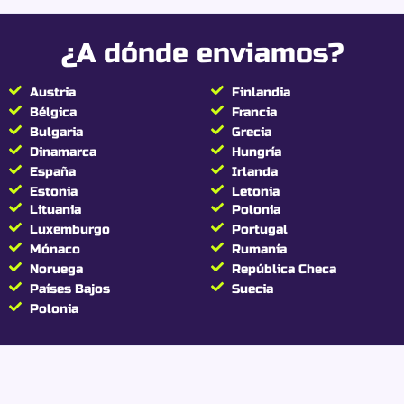
resina de CBD con 0,00
% de THC garantizado
¿A dónde enviamos?
Cada lote de Strawberry Kush Buddy Boo es
analizado por un laboratorio independiente que
Austria
Finlandia
certifica:
Bélgica
Francia
Bulgaria
Grecia
THC estrictamente nulo (0,00%)
Dinamarca
Hungría
Conformidad total con la legislación francesa
y europea
España
Irlanda
Ningún efecto psicoactivo ni riesgo de test
Estonia
Letonia
positivo
Lituania
Polonia
Luxemburgo
Portugal
Mónaco
Rumanía
Dato importante:
La ausencia total de THC
Noruega
República Checa
reduce considerablemente el riesgo de test
Países Bajos
Suecia
salival positivo.
Polonia
Extracción avanzada y
concentración extrema