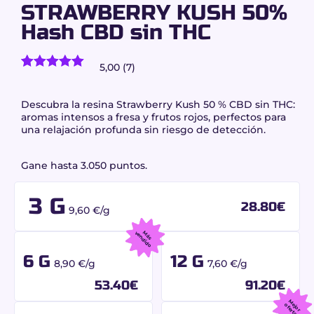
STRAWBERRY KUSH 50%
Hash CBD sin THC
5,00 (7)
7
valoraciones de clientes)
Valorado
6
con
5.00
de
5 en base
Descubra la
resina Strawberry Kush 50 % CBD sin THC
:
a
aromas intensos a fresa y frutos rojos, perfectos para
valoraciones
una relajación profunda sin riesgo de detección.
de
clientes
Gane hasta 3.050 puntos.
3 G
28.80
€
9,60 €/g
M
á
s
v
e
n
d
id
o
6 G
12 G
8,90 €/g
7,60 €/g
53.40
€
91.20
€
M
jo
r
f
e
r
t
e
o
a