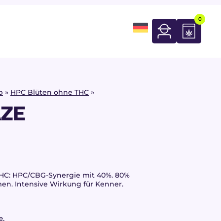
0
p
»
HPC Blüten ohne THC
»
AZE
THC: HPC/CBG-Synergie mit 40%. 80%
men. Intensive Wirkung für Kenner.
e.