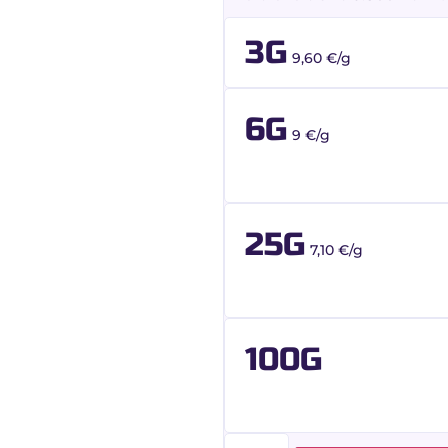
3G
9,60 €/g
6G
9 €/g
25G
7,10 €/g
100G