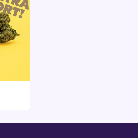
 Blüte