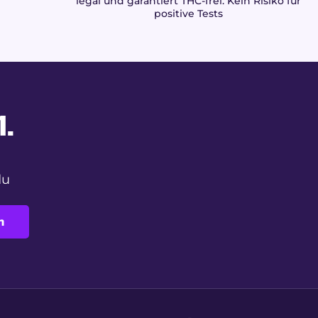
legal und garantiert THC-frei. Kein Risiko für
positive Tests
.
du
n
ion legaler Cannabinoid-Blüten, konzipiert für ein