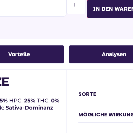
IN DEN WARE
Vorteile
Analysen
ZE
SORTE
15%
HPC:
25%
THC:
0%
k:
Sativa-Dominanz
MÖGLICHE WIRKUN