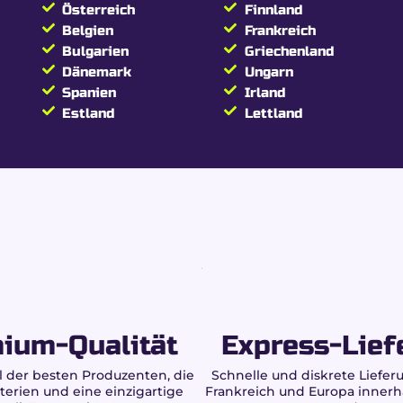
CBG & HPC Blüte ohne THC
Österreich
Finnland
Belgien
Frankreich
Sativa-dominant (80% Sativa / 20% Indica)
Bulgarien
Griechenland
Dänemark
Ungarn
15%
Spanien
Irland
Estland
Lettland
25%
0,00% garantiert
40%
(sehr potente Blüte)
Erdig, würzig & zitronig
Erfahrene Konsumenten
PC bei Buddy Boo wählen?
ium-Qualität
Express-Lief
en Cannabinoiden.
 der besten Produzenten, die
Schnelle und diskrete Lieferu
G & HPC-Duo.
terien und eine einzigartige
Frankreich und Europa innerh