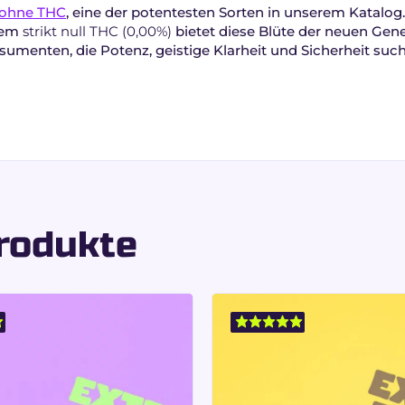
ohne THC
, eine der potentesten Sorten in unserem Katalog.
nem
strikt null THC (0,00%)
bietet diese Blüte der neuen Gener
onsumenten, die Potenz, geistige Klarheit und Sicherheit suc
minanz (80% Sativa / 20% Indica)
kombiniert die Silver Haze
 Gleichgewicht zwischen Konzentration, mentaler Energie un
HPC: Konzentration, E
pannung
Produkte
mbination zweier komplementärer Cannabinoide aus:
rheit und kognitive Ausdauer.
tende Entspannung.
ichzeitig leichtem körperlichem Gleichgewicht.
en, kreative Aktivitäten oder Übergangsphasen im Tagesver
itroniges und leicht w