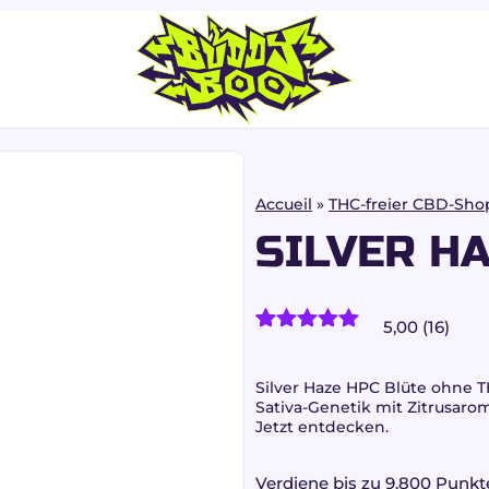
Accueil
»
THC-freier CBD-Sho
SILVER H
5,00 (16)
16
Kundenrezensionen)
Bewertet
15
mit
5.00
von 5,
Silver Haze HPC Blüte ohne 
basierend
Sativa-Genetik mit Zitrusaro
auf
Jetzt entdecken.
Kundenbewertungen
Verdiene bis zu 9.800 Punkt