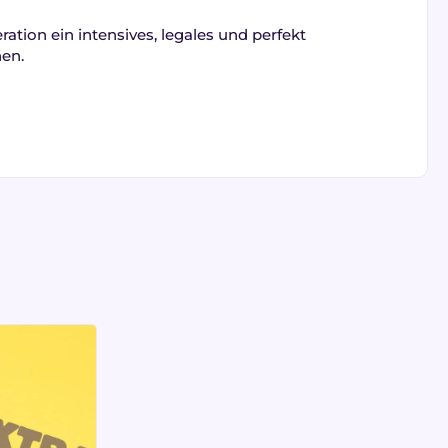
ation ein intensives, legales und perfekt
hen.
 die strukturierende Wirkung von
CBG
und die
d tiefer Entspannung.
nergie und
lauf, dabei
ohne THC und gesetzeskonform
.
ürziges Aromaprofil