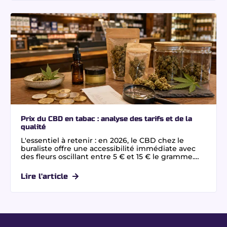
sur les certificats d'analyse indépendants.
Prix du CBD en tabac : analyse des tarifs et de la
qualité
L'essentiel à retenir : en 2026, le CBD chez le
buraliste offre une accessibilité immédiate avec
des fleurs oscillant entre 5 € et 15 € le gramme.
Bien que plus onéreux que l'achat en ligne à
cause des charges fixes, ce réseau garantit une
Lire l'article
conformité stricte au taux de 0,3 % de THC. Pour
une alternative premium, privilégiez le CBD sans
THC.