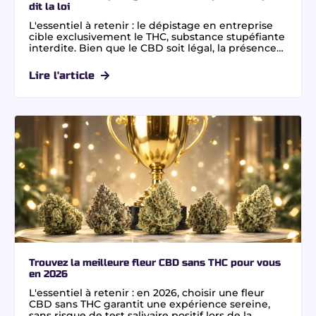
dit la loi
L'essentiel à retenir : le dépistage en entreprise
cible exclusivement le THC, substance stupéfiante
interdite. Bien que le CBD soit légal, la présence
de traces de THC jusqu'à 0,3 % peut déclencher un
test positif sanctionnable. Choisir des fleurs CBD
Lire l'article
sans THC et résines certifiées 0,0% THC en
laboratoire indépendant sécurise les salariés
occupant des postes à risque, car la loi ne tolère
aucun seuil d'imprégnation lors des contrôles.
Trouvez la meilleure fleur CBD sans THC pour vous
en 2026
L'essentiel à retenir : en 2026, choisir une fleur
CBD sans THC garantit une expérience sereine,
sans risque de test salivaire positif lors de la