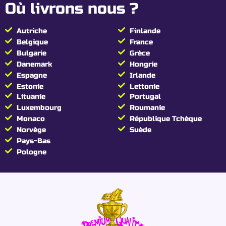
Où livrons nous ?
Autriche
Finlande
Belgique
France
Bulgarie
Grèce
Danemark
Hongrie
Espagne
Irlande
Estonie
Lettonie
Lituanie
Portugal
Luxembourg
Roumanie
Monaco
République Tchèque
Norvège
Suède
Pays-Bas
Pologne