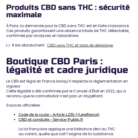
Produits CBD sans THC : sécurité
maximale
À Paris, la demande pour le
CBD sans THC
est en forte croissance.
Ces produits garantissent une
absence totale de THC détectable
,
confirmée par analyses en laboratoire.
👉 À lire absolument :
CBD sans THC et tests de dépistage
Boutique CBD Paris :
légalité et cadre juridique
Le CBD est légal en France lorsqu’il respecte la réglementation en
vigueur.
Cette légalité a été confirmée par le
Conseil d’État en 2022
, qui a
reconnu que le cannabidiol n’est pas un stupéfiant.
Sources officielles :
Code de la route – Article L235-1 (Légifrance)
CBD et conduite – Service-Public.fr
La loi française applique une
tolérance zéro au THC
au volant
, quelle que soit l’origine de la substance.