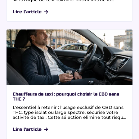
conduite. Grâce à une culture indoor maîtrisée et
à notre extraction au CO2 supercritique combinée
Lire l'article
à une chromatographie, garantissant un taux de
0,0% THC certifié par un laboratoire indépendant,
vous profitez de variétés premium comme la Blue
Zushi ou la Purple Punch, riches en terpènes. Pour
une consommation sereine et légale, privilégiez
une fleur CBD sans THC en toute confiance.
Chauffeurs de taxi : pourquoi choisir le CBD sans
THC ?
L'essentiel à retenir : l'usage exclusif de CBD sans
THC, type isolat ou large spectre, sécurise votre
activité de taxi. Cette sélection élimine tout risque
de test salivaire positif lors des contrôles routiers.
Bénéficiez d'une relaxation optimale sans
Lire l'article
altération de la vigilance. Vérifiez
systématiquement la mention ND (Non Détecté)