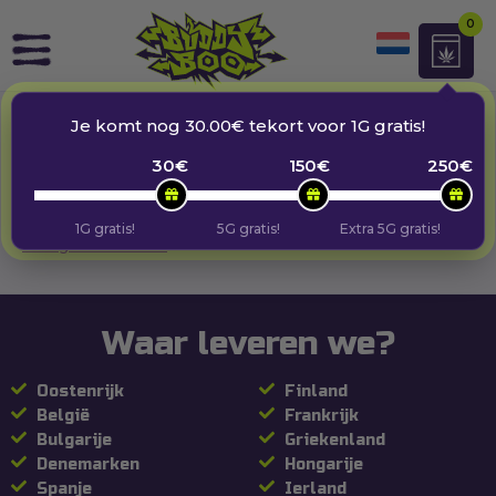
0
WINKELWAGEN
Je komt nog
30.00
€
tekort voor 1G gratis!
30
€
150
€
250
€
Je winkelwagen is momenteel leeg.
1G gratis!
5G gratis!
Extra 5G gratis!
Terug naar winkel
Waar leveren we?
Oostenrijk
Finland
België
Frankrijk
Bulgarije
Griekenland
Denemarken
Hongarije
Spanje
Ierland