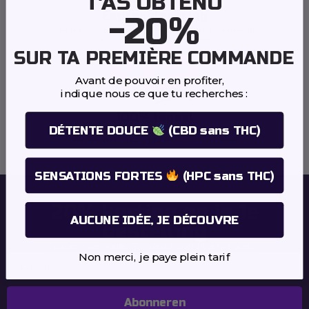
T'AS OBTENU
Expresslevering
-20%
Snelle en discrete levering overal in Frankrijk (vasteland)
en in Europa binnen 24-48 uur
SUR TA PREMIÈRE COMMANDE
Avant de pouvoir en profiter,
indique nous ce que tu recherches :
100% legaal
DÉTENTE DOUCE
(CBD sans THC)
Geen stress: ons hele assortiment is legaal en
gegarandeerd THC-vrij. Geen risico op positieve
tests
SENSATIONS FORTES
(HPC sans THC)
20%
korting op je 1e
AUCUNE IDÉE, JE DÉCOUVRE
bestelling
Op zoek naar goede CBD-deals? Dan zit je hier goed…
Non merci, je paye plein tarif
Abonneren