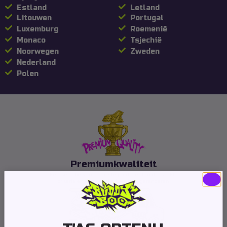
Estland
Letland
Litouwen
Portugal
Luxemburg
Roemenië
Monaco
Tsjechië
Noorwegen
Zweden
Nederland
Polen
Premiumkwaliteit
Een selectie van de beste producenten die strikte
criteria en een unieke kwaliteit garanderen