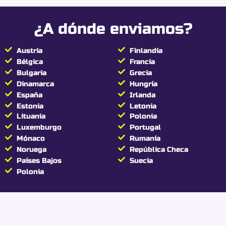
Calidad duradera y
mantenimiento fácil
¿A dónde enviamos?
Fabricada en metal robusto, la bandeja Zushi
Austria
Finlandia
garantiza una larga vida útil:
Bélgica
Francia
Estructura metálica resistente:
sólida frente
Bulgaria
Grecia
a los golpes del día a día.
Dinamarca
Hungría
Superficie lisa:
limpieza rápida y sin
España
Irlanda
residuos.
Estonia
Letonia
Bordes curvados:
evitan la pérdida de
Lituania
Polonia
material o accesorios.
Luxemburgo
Portugal
Mónaco
Rumanía
Un accesorio fiable pensado para un
uso regular y
Noruega
República Checa
limpio
.
Países Bajos
Suecia
Polonia
Un accesorio Best
Buds tan práctico
como de coleccionista