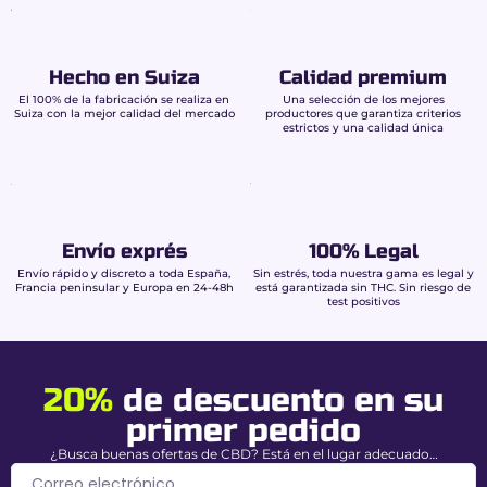
La bandeja Zushi conquista tanto por su estilo
como por su funcionalidad:
Diseño único:
perfecto para amantes de la
Hecho en Suiza
Calidad premium
cultura urbana.
El 100% de la fabricación se realiza en
Una selección de los mejores
Objeto de colección:
visual original firmado
Suiza con la mejor calidad del mercado
productores que garantiza criterios
por Best Buds.
estrictos y una calidad única
Uso diario:
liado cómodo y organizado.
A tener en cuenta:
Una bandeja de liar ayuda
a mantener su espacio limpio, evitar
Envío exprés
100% Legal
pérdidas de material y mejorar la
comodidad de preparación a diario.
Envío rápido y discreto a toda España,
Sin estrés, toda nuestra gama es legal y
Francia peninsular y Europa en 24-48h
está garantizada sin THC. Sin riesgo de
test positivos
Características de la
bandeja de liar Zushi –
20%
de descuento en su
Best Buds
primer pedido
¿Busca buenas ofertas de CBD? Está en el lugar adecuado…
Tipo
Bandeja de liar de metal