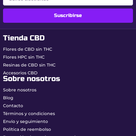
Tamaño
Mediano (equilibrio
espacio/transporte)
Suscribirse
Material
Metal resistente con superficie
lisa
Tienda CBD
Diseño
Gráfica japonesa street art
“Zushi”
Flores de CBD sin THC
Mantenimiento
Limpieza fácil, bordes anti-
Flores HPC sin THC
pérdida
Resinas de CBD sin THC
Accesorios CBD
Uso
Organización y liado limpio a
Sobre nosotros
diario
Sobre nosotros
¿Por qué elegir la bandeja
Blog
Zushi de Best Buds?
Contacto
Términos y condiciones
Diseño único y colorido:
aporta estilo a cada
Envío y seguimiento
sesión.
Tamaño práctico:
lo bastante grande para la
Política de reembolso
comodidad y lo bastante compacto para el