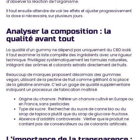
d’observer la réaction de l’organisme.
Il faut ensuite attendre de voir les effets et
ajuster progressivement
la dose
si nécessaire, sur plusieurs jours.
Analyser la composition : la
qualité avant tout
La qualité d’un gummy ne dépend pas uniquement du CBD isolé.
Il faut examiner la liste complète des ingrédients avec une rigueur
technique.
Privilégiez systématiquement les formules naturelles
,
intégrant des arômes et colorants extraits directement de fruits.
Beaucoup de marques proposent désormais des
gummies
vegan, utilisant de la pectine de fruit comme gélifiant
à la place
de la gélatine animale. C’est un gage de qualité supplémentaire
indiquant un processus de fabrication maîtrisé.
Origine du chanvre
: Préférer un chanvre cultivé en Europe ou
en France, sans pesticides.
Type de sucre : Rechercher du
sucre de canne bio ou du
sirop de tapioca
plutôt que du sirop de glucose-fructose.
Absence d’additifs controversés
: Vérifier que le produit ne
contient pas de conservateurs ou de colorants artificiels.
L’importance de la transparence :