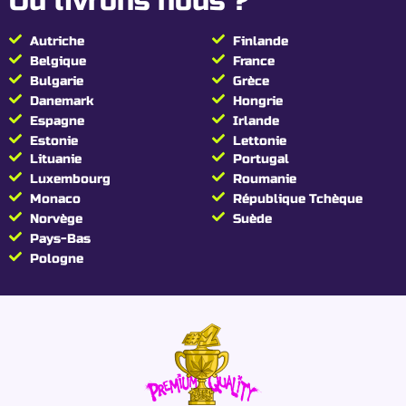
Où livrons nous ?
Autriche
Finlande
Belgique
France
Bulgarie
Grèce
Danemark
Hongrie
Espagne
Irlande
Estonie
Lettonie
Lituanie
Portugal
Luxembourg
Roumanie
Monaco
République Tchèque
Norvège
Suède
Pays-Bas
Pologne