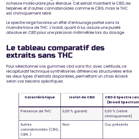
richesse moléculaire plus étendue. Cet extrait maintient le CBD, les
terpènes et d’autres cannabinoïdes comme le CBG, mais
le THC
est chimiquement retiré
.
Le spectre large favorise un effet d’entourage partiel sans la
moindre trace de THC. L’isolat, quant à lui, assure une
pureté
absolue en CBD
pour une précision millimétrée lors du dosage.
Le tableau comparatif des
extraits sans THC
Pour sélectionner vos gummies cbd sans thc avec certitude, ce
récapitulatif technique synthétise les différences structurelles entre
les deux types d’extraits disponibles, permettant
un choix éclairé
selon vos besoins spécifiques
.
Caractéristique
Isolat de CBD
CBD à Spectre La
(Broad Spectrum
Présence de THC
0,00 % garanti
0,00 % (retiré
chimiquement)
Autres
Non
Oui, présents
cannabinoïdes (CBG,
CBN…)