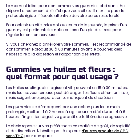
Le moment idéal pour consommer vos gummies cbd sans thc
dépend directement de l’effet que vous ciblez. Il n’existe pas de
protocole rigide :
l’écoute attentive de votre corps reste la clé
.
Pour
obtenir un effet relaxant
au cours de la journée, la prise d’un
gummy est pertinente le matin ou lors d’un pic de stress pour
réguler la tension nerveuse.
Si vous cherchez à améliorer votre sommeil, il est recommandé de
consommer le produit 30 à 60 minutes avant le coucher
, délai
nécessaire à la digestion et l’apparition des effets.
Gummies vs huiles et fleurs :
quel format pour quel usage ?
Les huiles sublinguales
agissent vite, souvent en 15 à 30 minutes
,
mais leur saveur terreuse peut déranger. Les fleurs offrent un rituel,
mais exigent une préparation et manquent de discrétion.
Les gummies se démarquent par une
action plus lente mais
prolongée
, mettant 1 à 2 heures à agir pour un effet durant 4 à 6
heures. L’ingestion digestive garantit cette libération progressive.
Le choix repose sur vos préférences en matière de goût, de rapidité
et de discrétion. N’hésitez pas à explorer
d’autres produits de CBD
pour comparer.
sans THC