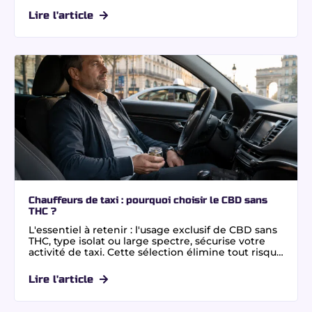
à notre extraction au CO2 supercritique combinée
Lire l'article
à une chromatographie, garantissant un taux de
0,0% THC certifié par un laboratoire indépendant,
vous profitez de variétés premium comme la Blue
Zushi ou la Purple Punch, riches en terpènes. Pour
une consommation sereine et légale, privilégiez
une fleur CBD sans THC en toute confiance.
Chauffeurs de taxi : pourquoi choisir le CBD sans
THC ?
L'essentiel à retenir : l'usage exclusif de CBD sans
THC, type isolat ou large spectre, sécurise votre
activité de taxi. Cette sélection élimine tout risque
de test salivaire positif lors des contrôles routiers.
Bénéficiez d'une relaxation optimale sans
Lire l'article
altération de la vigilance. Vérifiez
systématiquement la mention ND (Non Détecté)
sur les certificats d'analyse indépendants.