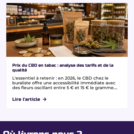
Prix du CBD en tabac : analyse des tarifs et de la
qualité
L'essentiel à retenir : en 2026, le CBD chez le
buraliste offre une accessibilité immédiate avec
des fleurs oscillant entre 5 € et 15 € le gramme.
Bien que plus onéreux que l'achat en ligne à
cause des charges fixes, ce réseau garantit une
Lire l'article
conformité stricte au taux de 0,3 % de THC. Pour
une alternative premium, privilégiez le CBD sans
THC.