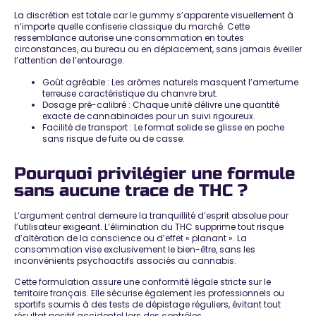
La discrétion est totale car le gummy s’apparente visuellement à
n’importe quelle confiserie classique du marché. Cette
ressemblance autorise une
consommation en toutes
circonstances
, au bureau ou en déplacement, sans jamais éveiller
l’attention de l’entourage.
Goût agréable
: Les arômes naturels masquent l’amertume
terreuse caractéristique du chanvre brut.
Dosage pré-calibré
: Chaque unité délivre une quantité
exacte de cannabinoïdes pour un suivi rigoureux.
Facilité de transport
: Le format solide se glisse en poche
sans risque de fuite ou de casse.
Pourquoi privilégier une formule
sans aucune trace de THC ?
L’argument central demeure la
tranquillité d’esprit absolue
pour
l’utilisateur exigeant. L’élimination du THC supprime tout risque
d’altération de la conscience ou d’effet « planant ». La
consommation vise exclusivement le bien-être, sans les
inconvénients psychoactifs associés au cannabis.
Cette formulation
assure une conformité légale stricte
sur le
territoire français. Elle sécurise également les professionnels ou
sportifs soumis à des tests de dépistage réguliers, évitant tout
résultat positif accidentel lors des contrôles.