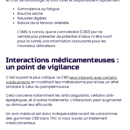
en cas de surdosage. Ils sont rares et disparaissent rapidement.
Somnolence ou fatigue
Bouche sèche
Nausées légères
Baisse de la tension artérielle
L’OMS a conclu que le cannabidiol (CBD) pur ne
semble pas présenter de potentiel d’abus ni être nocif
pour la santé, une information rassurante pour les
nouveaux utilisateurs.
Interactions médicamenteuses :
un point de vigilance
C’est le point le plus critique. Le CBD
peut interagir avec certains
en modifiant leur métabolisme par le foie, un effet
médicaments
similaire à celui du pamplemousse.
Cela concerne notamment les anticoagulants, certains anti-
épileptiques, et d’autres traitements. L’interaction peut
augmenter
ou diminuer leur efficacité
.
Un
avis médical est donc indispensable
avant de consommer
des gummies CBD sans THC si vous suivez un traitement
médicamenteux.