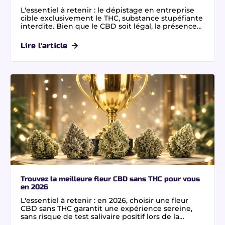
L'essentiel à retenir : le dépistage en entreprise
cible exclusivement le THC, substance stupéfiante
interdite. Bien que le CBD soit légal, la présence
de traces de THC jusqu'à 0,3 % peut déclencher un
test positif sanctionnable. Choisir des fleurs CBD
Lire l'article
sans THC et résines certifiées 0,0% THC en
laboratoire indépendant sécurise les salariés
occupant des postes à risque, car la loi ne tolère
aucun seuil d'imprégnation lors des contrôles.
Trouvez la meilleure fleur CBD sans THC pour vous
en 2026
L'essentiel à retenir : en 2026, choisir une fleur
CBD sans THC garantit une expérience sereine,
sans risque de test salivaire positif lors de la
conduite. Grâce à une culture indoor maîtrisée et