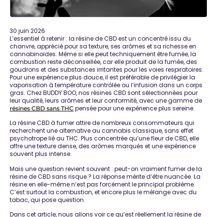
30 juin 2026
L’essentiel à retenir :
la résine de CBD est un concentré issu du
chanvre, apprécié pour sa texture, ses arômes et sa richesse en
cannabinoïdes. Même si elle peut techniquement être fumée, la
combustion reste déconseillée, car elle produit de la fumée, des
goudrons et des substances irritantes pour les voies respiratoires.
Pour une expérience plus douce, il est préférable de privilégier la
vaporisation à température contrôlée
ou l’
infusion dans un corps
gras
. Chez BUDDY BOO, nos résines CBD sont sélectionnées pour
leur qualité, leurs arômes et leur conformité, avec une gamme de
pensée pour une expérience plus sereine.
résines CBD sans THC
La
résine CBD à fumer
attire de nombreux consommateurs qui
recherchent une alternative au cannabis classique, sans effet
psychotrope lié au THC. Plus concentrée qu’une fleur de CBD, elle
offre une texture dense, des arômes marqués et une expérience
souvent plus intense.
Mais une question revient souvent :
peut-on vraiment fumer de la
résine de CBD sans risque ?
La réponse mérite d’être nuancée. La
résine en elle-même n’est pas forcément le principal problème.
C’est surtout la
combustion
, et encore plus le mélange avec du
tabac, qui pose question.
Dans cet article, nous allons voir ce qu’est réellement la résine de