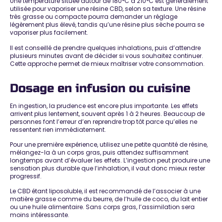
Une température située autour de 180°C à 210°C est généralement
utilisée pour vaporiser une résine CBD, selon sa texture. Une résine
très grasse ou compacte pourra demander un réglage
légèrement plus élevé, tandis qu’une résine plus sèche pourra se
vaporiser plus facilement.
Il est conseillé de prendre quelques inhalations, puis d’attendre
plusieurs minutes avant de décider si vous souhaitez continuer.
Cette approche permet de mieux maîtriser votre consommation.
Dosage en infusion ou cuisine
En ingestion, la prudence est encore plus importante. Les effets
arrivent plus lentement, souvent après 1 à 2 heures. Beaucoup de
personnes font l’erreur d’en reprendre trop tôt parce qu’elles ne
ressentent rien immédiatement.
Pour une première expérience, utilisez une petite quantité de résine,
mélangez-la à un corps gras, puis attendez suffisamment
longtemps avant d’évaluer les effets. L’ingestion peut produire une
sensation plus durable que l’inhalation, il vaut donc mieux rester
progressif.
Le CBD étant liposoluble, il est recommandé de l’associer à une
matière grasse comme du beurre, de l’huile de coco, du lait entier
ou une huile alimentaire. Sans corps gras, l’assimilation sera
moins intéressante.