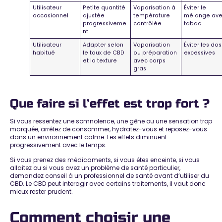
Utilisateur
Petite quantité
Vaporisation à
Éviter le
occasionnel
ajustée
température
mélange av
progressiveme
contrôlée
tabac
nt
Utilisateur
Adapter selon
Vaporisation
Éviter les do
habitué
le taux de CBD
ou préparation
excessives
et la texture
avec corps
gras
Que faire si l’effet est trop fort ?
Si vous ressentez une somnolence, une gêne ou une sensation trop
marquée, arrêtez de consommer, hydratez-vous et reposez-vous
dans un environnement calme. Les effets diminuent
progressivement avec le temps.
Si vous prenez des médicaments, si vous êtes enceinte, si vous
allaitez ou si vous avez un problème de santé particulier,
demandez conseil à un professionnel de santé avant d’utiliser du
CBD. Le CBD peut interagir avec certains traitements, il vaut donc
mieux rester prudent.
Comment choisir une