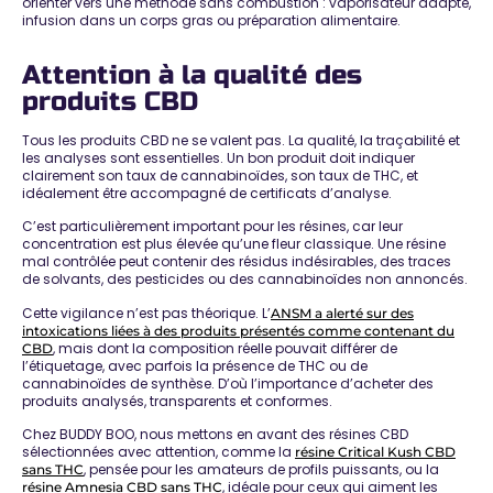
orienter vers une méthode sans combustion : vaporisateur adapté,
infusion dans un corps gras ou préparation alimentaire.
Attention à la qualité des
produits CBD
Tous les produits CBD ne se valent pas. La qualité, la traçabilité et
les analyses sont essentielles. Un bon produit doit indiquer
clairement son taux de cannabinoïdes, son taux de THC, et
idéalement être accompagné de certificats d’analyse.
C’est particulièrement important pour les résines, car leur
concentration est plus élevée qu’une fleur classique. Une résine
mal contrôlée peut contenir des résidus indésirables, des traces
de solvants, des pesticides ou des cannabinoïdes non annoncés.
Cette vigilance n’est pas théorique. L’
ANSM a alerté sur des
intoxications liées à des produits présentés comme contenant du
, mais dont la composition réelle pouvait différer de
CBD
l’étiquetage, avec parfois la présence de THC ou de
cannabinoïdes de synthèse. D’où l’importance d’acheter des
produits analysés, transparents et conformes.
Chez BUDDY BOO, nous mettons en avant des résines CBD
sélectionnées avec attention, comme la
résine Critical Kush CBD
, pensée pour les amateurs de profils puissants, ou la
sans THC
, idéale pour ceux qui aiment les
résine Amnesia CBD sans THC