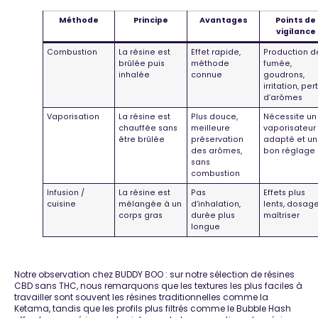
Méthode
Principe
Avantages
Points de
vigilance
Combustion
La résine est
Effet rapide,
Production d
brûlée puis
méthode
fumée,
inhalée
connue
goudrons,
irritation, per
d’arômes
Vaporisation
La résine est
Plus douce,
Nécessite un
chauffée sans
meilleure
vaporisateur
être brûlée
préservation
adapté et un
des arômes,
bon réglage
sans
combustion
Infusion /
La résine est
Pas
Effets plus
cuisine
mélangée à un
d’inhalation,
lents, dosag
corps gras
durée plus
maîtriser
longue
Notre observation chez BUDDY BOO :
sur notre sélection de résines
CBD sans THC, nous remarquons que les textures les plus faciles à
travailler sont souvent les résines traditionnelles comme la
Ketama, tandis que les profils plus filtrés comme le Bubble Hash