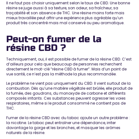
Il ne faut pas choisir uniquement selon le taux de CBD. Une bonne
résine se juge aussi à sa texture, son odeur, sa fraîcheur, sa
traçabilité et son absence de THC. Une résine moins forte mais
mieux travaillée peut offrir une expérience plus agréable qu’un
produit très concentré mais mal conservé ou peu aromatique.
Peut-on fumer de la
résine CBD ?
Techniquement, oui, il est possible de fumer de la résine CBD. C’est
d’ailleurs pour cela que beaucoup de personnes recherchent
directement le mot-clé
“résine CBD à fumer”
. Mais d’un point de
vue santé, ce n’est pas la méthode la plus recommandée.
Le problème ne vient pas uniquement du CBD. Il vient surtout de la
combustion
. Dès qu’une matière végétale est brûlée, elle produit de
la fumée, des goudrons, du monoxyde de carbone et différents
composés irritants. Ces substances peuvent agresser les voies
respiratoires, même si le produit consommé ne contient pas de
THC.
Fumer de la résine CBD avec du tabac ajoute un autre problème :
la nicotine. Le tabac peut entraîner une dépendance, irriter
davantage la gorge et les bronches, et masquer les arômes
naturels de la résine.