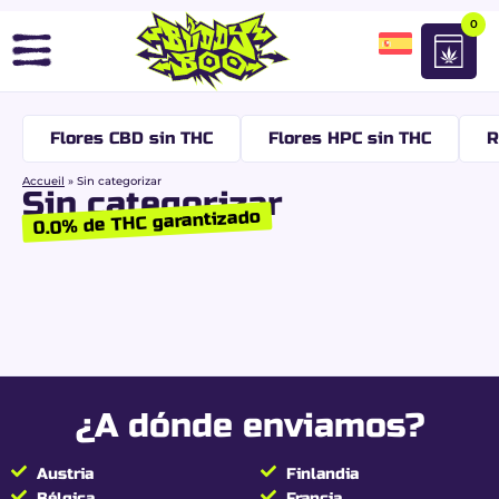
0
Flores CBD sin THC
Flores HPC sin THC
R
Accueil
»
Sin categorizar
Sin categorizar
0.0% de THC garantizado
¿A dónde enviamos?
Austria
Finlandia
Bélgica
Francia