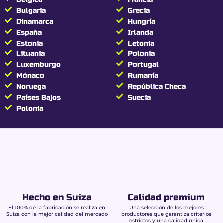
Bulgaria
Grecia
Dinamarca
Hungría
España
Irlanda
Estonia
Letonia
Lituania
Polonia
Luxemburgo
Portugal
Mónaco
Rumanía
Noruega
República Checa
Países Bajos
Suecia
Polonia
Hecho en Suiza
Calidad premium
El 100% de la fabricación se realiza en
Una selección de los mejores
Suiza con la mejor calidad del mercado
productores que garantiza criterios
estrictos y una calidad única