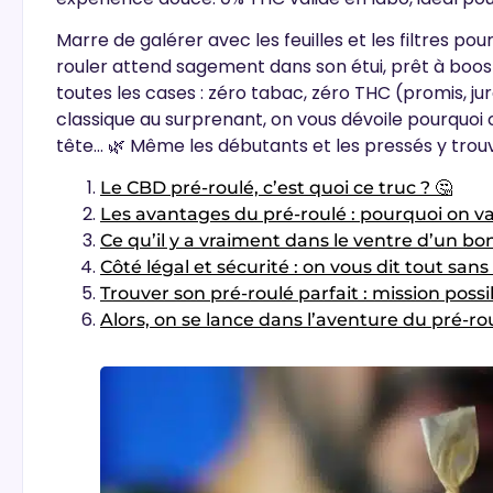
Marre de galérer avec les feuilles et les filtres pour
rouler attend sagement dans son étui, prêt à boos
toutes les cases : zéro tabac, zéro THC (promis, jur
classique au surprenant, on vous dévoile pourquoi 
tête
… 🌿 Même les débutants et les pressés y trou
Le CBD pré-roulé, c’est quoi ce truc ? 🤔
Les avantages du pré-roulé : pourquoi on v
Ce qu’il y a vraiment dans le ventre d’un bo
Côté légal et sécurité : on vous dit tout sans filt
Trouver son pré-roulé parfait : mission possib
Alors, on se lance dans l’aventure du pré-ro