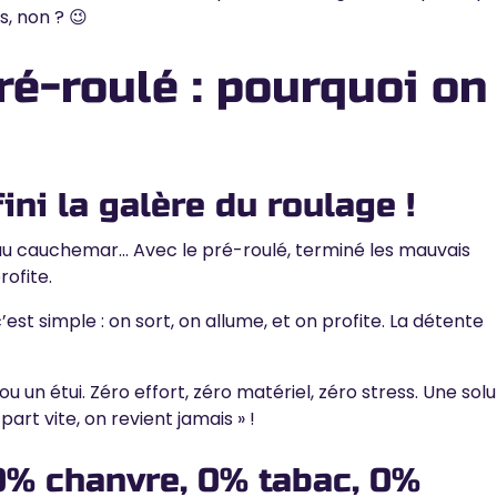
s, non ? 😉
ré-roulé : pourquoi on
fini la galère du roulage !
e au cauchemar… Avec
le pré-roulé, terminé les mauvais
rofite.
’est simple : on sort, on allume, et on profite. La détente
u un étui. Zéro effort, zéro matériel, zéro stress.
Une solu
part vite, on revient jamais » !
00% chanvre, 0% tabac, 0%