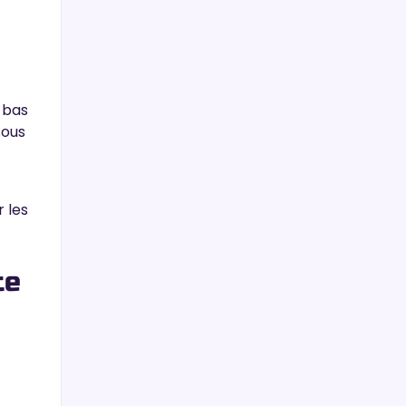
 bas
sous
 les
te