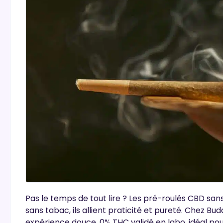
Pas le temps
de tout lire ? Les pré-roulés CBD san
sans tabac, ils allient
praticité et pureté
. Chez Bud
expérience douce
.
0% THC validé en labo
, idéal po