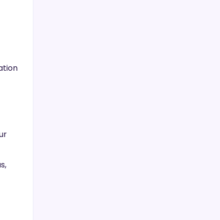
ation
ur
s,