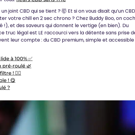
 un joint CBD qui se tient ? 🤯 Et si on vous disait qu’un CB
ter votre chill en 2 sec chrono ? Chez Buddy Boo, on coc
é !), et des saveurs qui donnent le vertige (en bien). Du
ce truc légal est
LE raccourci vers la détente sans prise d
vent leur compte : du CBD premium, simple et accessible 
alide à 100% ✅
n pré-roulé 🌿
re ! 👮‍♂️
le ! 😋
ulé ?