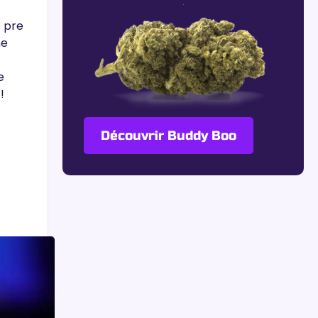
D pre
he
e
!
Découvrir Buddy Boo