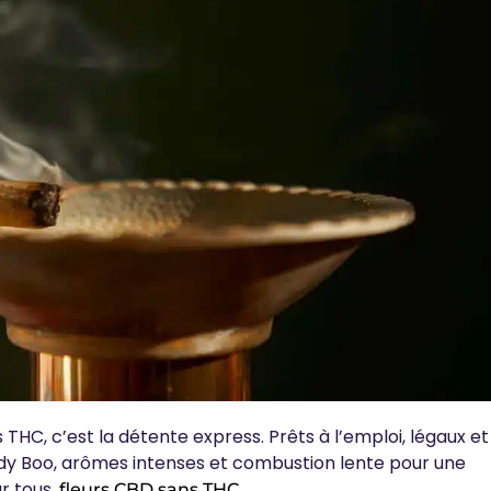
s THC, c’est
la détente express
. Prêts à l’emploi, légaux et
dy Boo, arômes intenses et combustion lente pour
une
ur tous.
fleurs CBD sans THC